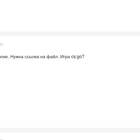
21
апке. Нужна ссылка на файл. Игра cs:go?