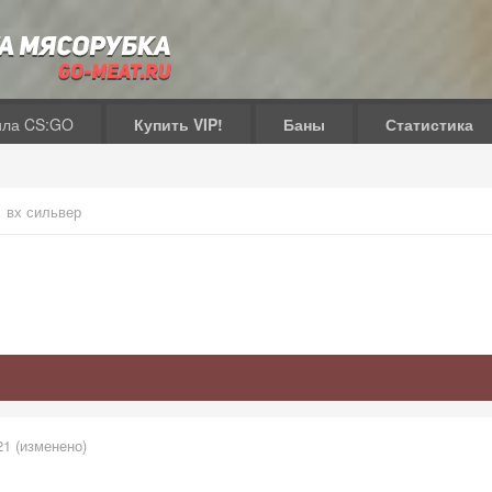
ила CS:GO
Купить VIP!
Баны
Статистика
вх сильвер
21
(изменено)