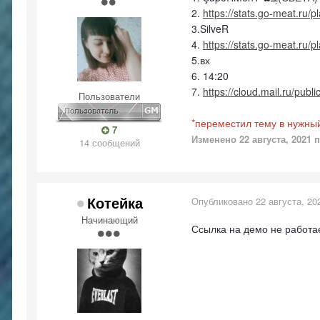
2.
https://stats.go-meat.ru/
3.SilveR
4.
https://stats.go-meat.ru/
5.вх
6. 14:20
7.
https://cloud.mail.ru/pub
Пользователи
*переместил тему в нужны
7
Изменено
22 августа, 2021
п
14 сообщений
Котейка
Опубликовано
22 августа, 20
Начинающий
Ссылка на демо не работа