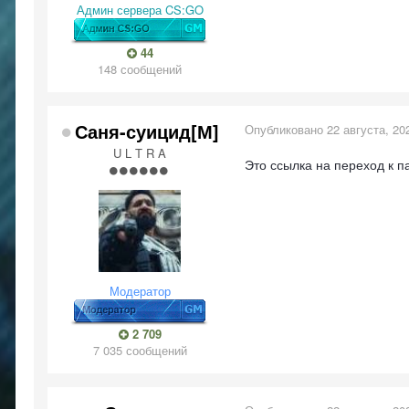
Админ сервера CS:GO
44
148 сообщений
Саня-суицид[М]
Опубликовано
22 августа, 20
U L T R A
Это ссылка на переход к п
Модератор
2 709
7 035 сообщений