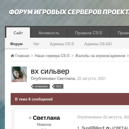
Сайт
Активность
Правила CS:S
Прав
Форум
Чат
Админы CS:S
Админы CS:GO
Главная
Наши сервера CS:S
Жалобы на игроков/админов
вх сильвер
Опубликовал
Светлана
,
22 августа, 2021
отказано
cs:s
В теме 6 сообщений
Светлана
Опубликовано
22 августа, 20
Новичок
1. ŞupêRMenŦ ✿ܓ(СВЕТА)