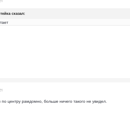
21
тейка
сказал:
тает
21
и по центру рамдомно, больше ничего такого не увидел.