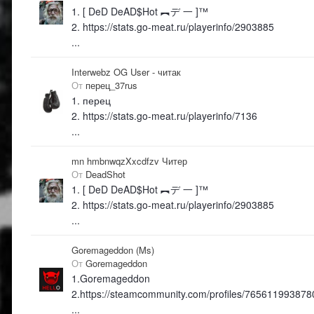
1. [ DeD DeAD$Hot ︻デ 一 ]™
2. https://stats.go-meat.ru/playerinfo/2903885
...
Interwebz OG User - читак
От
перец_37rus
1. перец
2. https://stats.go-meat.ru/playerinfo/7136
...
mn hmbnwqzXxcdfzv Читер
От
DeadShot
1. [ DeD DeAD$Hot ︻デ 一 ]™
2. https://stats.go-meat.ru/playerinfo/2903885
...
Goremageddon (Ms)
От
Goremageddon
1.Goremageddon
2.https://steamcommunity.com/profiles/765611993878
...