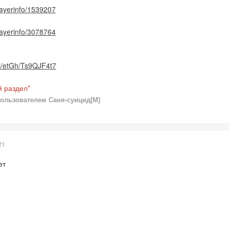
playerinfo/1539207
playerinfo/3078764
lic/etGh/Ts9QJF4t7
й раздел*
ользователем Саня-суицид[М]
21
ет