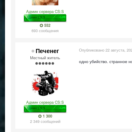
Админ сервера CS:S
552
693 сообщения
Печенег
Опубликовано
22 августа, 20
Местный житель
одно убийство. странное н
Админ сервера CS:S
1 300
2 349 сообщений