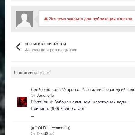
Эта тема закрыта для публикации ответов.
ПЕРЕЙТИ К СПИСКУ ТЕМ
Жалобы на игроков/админов
Похожий контент
Джейсон☯....erfc〄 протест бана админ:новогодний вод
От
Jasonerfc
Disconnect: Забанен админом: новогодний водни
Причина: (6.0) Явно лагает
...
(((((:OLD^^^^^pacent)))
От
DeadShot