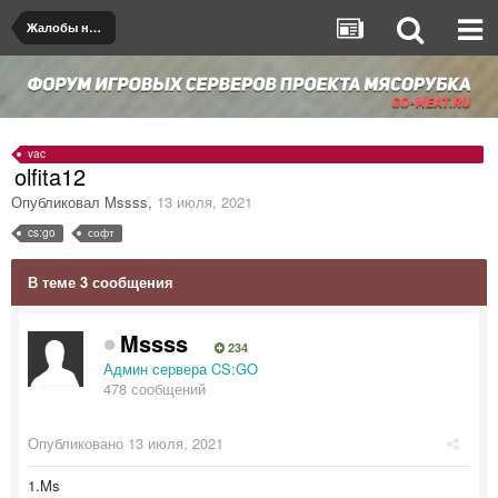
Жалобы на игроков/админов
vac
olfita12
Опубликовал
Mssss
,
13 июля, 2021
cs:go
софт
В теме 3 сообщения
Mssss
234
Админ сервера CS:GO
478 сообщений
Опубликовано
13 июля, 2021
1.Ms