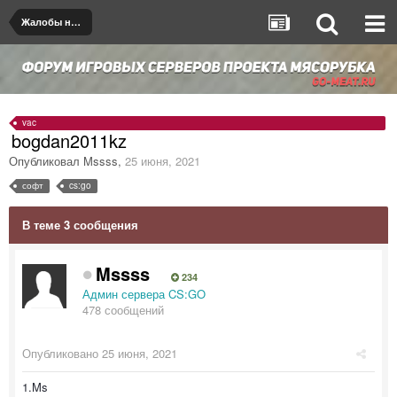
Жалобы на игроков/админов
vac
bogdan2011kz
Опубликовал
Mssss
,
25 июня, 2021
софт
cs:go
В теме 3 сообщения
Mssss
234
Админ сервера CS:GO
478 сообщений
Опубликовано
25 июня, 2021
1.Ms