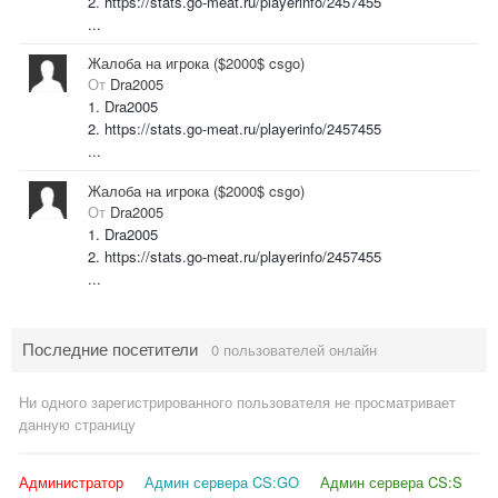
2. https://stats.go-meat.ru/playerinfo/2457455
...
Жалоба на игрока ($2000$ csgo)
От
Dra2005
1. Dra2005
2. https://stats.go-meat.ru/playerinfo/2457455
...
Жалоба на игрока ($2000$ csgo)
От
Dra2005
1. Dra2005
2. https://stats.go-meat.ru/playerinfo/2457455
...
Последние посетители
0 пользователей онлайн
Ни одного зарегистрированного пользователя не просматривает
данную страницу
Администратор
Админ сервера CS:GO
Админ сервера CS:S