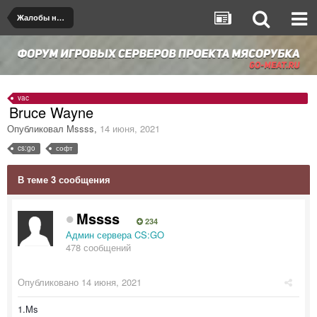
Жалобы на игроков/админов
vac
Bruce Wayne
Опубликовал
Mssss
,
14 июня, 2021
cs:go
софт
В теме 3 сообщения
Mssss
234
Админ сервера CS:GO
478 сообщений
Опубликовано
14 июня, 2021
1.Ms