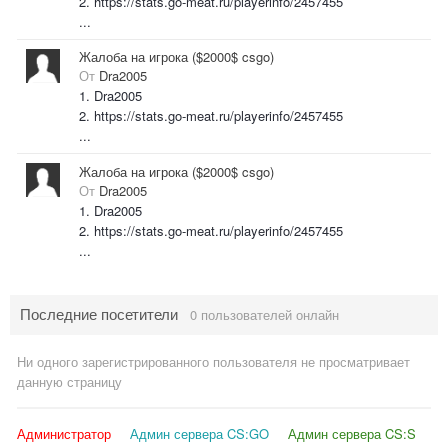
2. https://stats.go-meat.ru/playerinfo/2457455
...
Жалоба на игрока ($2000$ csgo)
От
Dra2005
1. Dra2005
2. https://stats.go-meat.ru/playerinfo/2457455
...
Жалоба на игрока ($2000$ csgo)
От
Dra2005
1. Dra2005
2. https://stats.go-meat.ru/playerinfo/2457455
...
Последние посетители
0 пользователей онлайн
Ни одного зарегистрированного пользователя не просматривает
данную страницу
Администратор
Админ сервера CS:GO
Админ сервера CS:S