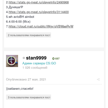
2.
https://stats.go-meat.ru/playerinfo/2490968
3.Дуняша💜
4.
https://stats.go-meat.ru/playerinfo/3114400
5.wh avtoBH aimbot
6.4:00-6:00 (Мск)
7.
https://cloud.mail.ru/public/iWgv/qVBWaeRyW
2 пользователям понравился пост
stan9999
697
Админ сервера CS:GO
1 026 сообщений
Опубликовано
27 мая, 2021
))забанил,спасибо!
3 пользователям понравился пост