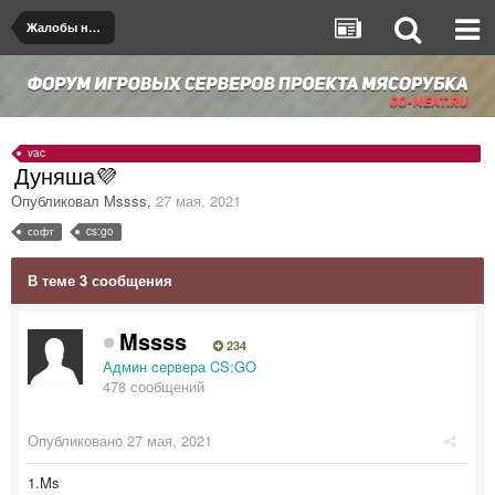
Жалобы на игроков/админов
vac
Дуняша💜
Опубликовал
Mssss
,
27 мая, 2021
софт
cs:go
В теме 3 сообщения
Mssss
234
Админ сервера CS:GO
478 сообщений
Опубликовано
27 мая, 2021
1.Ms