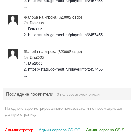
2. https://stats.go-meat.ru/playerinfo/2457455
...
Жалоба на игрока ($2000$ csgo)
От
Dra2005
1. Dra2005
2. https://stats.go-meat.ru/playerinfo/2457455
...
Жалоба на игрока ($2000$ csgo)
От
Dra2005
1. Dra2005
2. https://stats.go-meat.ru/playerinfo/2457455
...
Последние посетители
0 пользователей онлайн
Ни одного зарегистрированного пользователя не просматривает
данную страницу
Администратор
Админ сервера CS:GO
Админ сервера CS:S