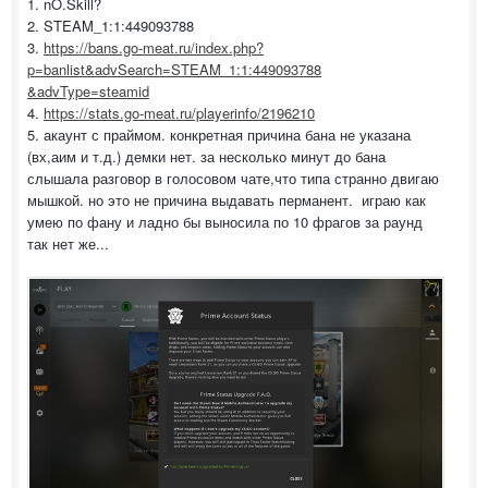
1. nO.Skill?
2. STEAM_1:1:449093788
3.
https://bans.go-meat.ru/index.php?
p=banlist&advSearch=STEAM_1:1:449093788
&advType=steamid
4.
https://stats.go-meat.ru/playerinfo/2196210
5. акаунт с праймом. конкретная причина бана не указана
(вх,аим и т.д.) демки нет. за несколько минут до бана
слышала разговор в голосовом чате,что типа странно двигаю
мышкой. но это не причина выдавать перманент. играю как
умею по фану и ладно бы выносила по 10 фрагов за раунд
так нет же...