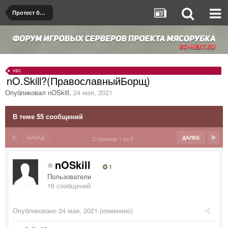
Протест бана/мута
vac
nO.Skill?(ПравославныйБорщ)
Опубликовал
nOSkill
,
24 мая, 2021
В теме 55 сообщений
НАЗАД
ДАЛЕЕ
Страница 1 из 3
nOSkill
1
Пользователи
16 сообщений
Опубликовано
24 мая, 2021
(изменено)