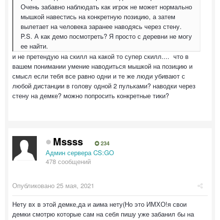
Очень забавно наблюдать как игрок не может нормально
мышкой навестись на конкретную позицию, а затем
вылетает на человека заранее наводясь через стену.
P.S. А как демо посмотреть? Я просто с деревни не могу
ее найти.
и не претендую на скилл на какой то супер скилл.... что в
вашем понимании умение наводиться мышкой на позицию и
смысл если тебя все равно одни и те же люди убивают с
любой дистанции в голову одной 2 пульками? наводки через
стену на демке? можно попросить конкретные тики?
Mssss
234
Админ сервера CS:GO
478 сообщений
Опубликовано
25 мая, 2021
Нету вх в этой демке,да и аима нету(Но это ИМХО!я свои
демки смотрю которые сам на себя пишу уже забанил бы на