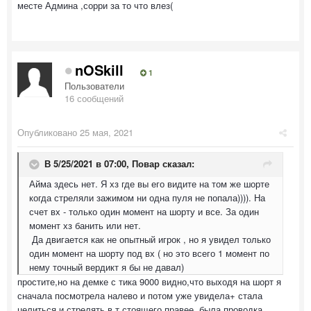
месте Админа ,сорри за то что влез(
nOSkill
1
Пользователи
16 сообщений
Опубликовано
25 мая, 2021
В 5/25/2021 в 07:00,
Повар
сказал:
Айма здесь нет. Я хз где вы его видите на том же шорте
когда стреляли зажимом ни одна пуля не попала)))). На
счет вх - только один момент на шорту и все. За один
момент хз банить или нет.
Да двигается как не опытный игрок , но я увидел только
один момент на шорту под вх ( но это всего 1 момент по
нему точный вердикт я бы не давал)
простите,но на демке с тика 9000 видно,что выходя на шорт я
сначала посмотрела налево и потом уже увидела+ стала
целиться и стрелять в т стоящего правее. была проводка