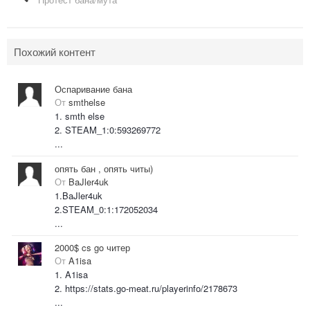
Похожий контент
Оспаривание бана
От
smthelse
1. smth else
2. STEAM_1:0:593269772
...
опять бан , опять читы)
От
BaJler4uk
1.BaJler4uk
2.STEAM_0:1:172052034
...
2000$ cs go читер
От
A1isa
1. A1isa
2. https://stats.go-meat.ru/playerinfo/2178673
...