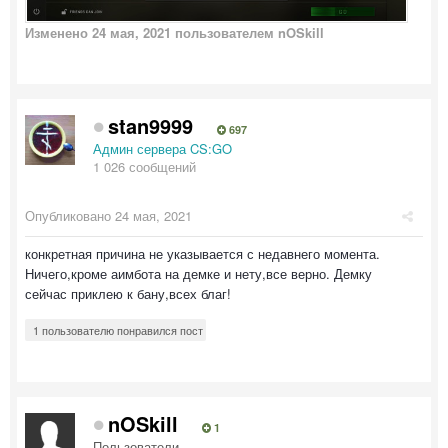
Изменено
24 мая, 2021
пользователем nOSkill
stan9999
697
Админ сервера CS:GO
1 026 сообщений
Опубликовано
24 мая, 2021
конкретная причина не указывается с недавнего момента.
Ничего,кроме аимбота на демке и нету,все верно. Демку
сейчас приклею к бану,всех благ!
1 пользователю понравился пост
nOSkill
1
Пользователи