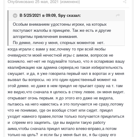
Опубликовано
25 мая, 2021
(изменено)
В 5/25/2021 в 09:09,
Spy
сказал:
Особым вниманием удостоены игроки, на которых
поступают жалобы в принципе. Так же есть и другие
алгоритмы привлечения внимания.
По демке, лично у меня, спорных моментов нет.
когда играли с вами у вас,почему то при всей якобы
очевидности моей нечестной игры с аимом, вопросов не
возникло. нет-нет не подумайте только, что я оспариваю вашу
квалификацию как админа сервера,но такая избирательность
смущает. и да, я уже говорила первый кил в воротах и у меня
вызвал бы вопросы. но это один единственный момент на
этой демке. но даже в нем прицел не прыгает сразу на т. там
же видно,что сначала я целюсь в стену левее. он меня видит.
открывает огонь первым. я до этого его даже не видела,
пытаюсь на него навестись и это получается не сразу,потому
что не понимаю, где он вообще стоит или сидит. прицел
уходит намного правее,потом только получается прицелиться
и спреем его зацепить. где вы видели такую работу
аима,чтобы сначала прицел мотало влево-вправо,а потом
только на цель? и если бы у меня был вх, я бы сразу его