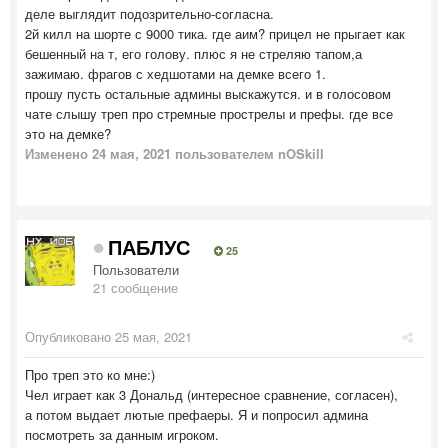
деле выглядит подозрительно-согласна.
2й килл на шорте с 9000 тика. где аим? прицел не прыгает как
бешенный на т, его голову. плюс я не стреляю тапом,а
зажимаю. фрагов с хедшотами на демке всего 1.
прошу пусть остальные админы выскажутся. и в голосовом
чате слышy треп про стремные прострелы и префы. где все
это на демке?
Изменено
24 мая, 2021
пользователем nOSkill
ПАБЛУС
25
Пользователи
21 сообщение
Опубликовано
25 мая, 2021
Про треп это ко мне:)
Чел играет как 3 Дональд (интересное сравнение, согласен),
а потом выдает лютые префаеры. Я и попросил админа
посмотреть за данным игроком.