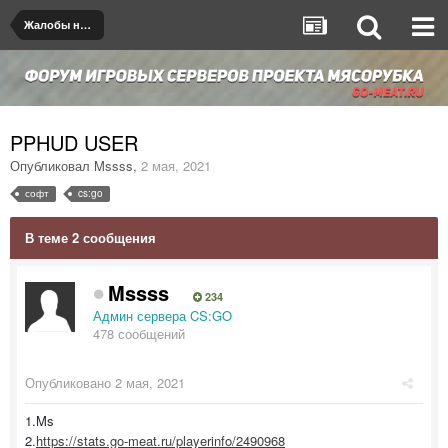
Жалобы на игроков/админов
PPHUD USER
Опубликовал
Mssss
,
2 мая, 2021
софт
cs:go
В теме 2 сообщения
Mssss
234
Админ сервера CS:GO
478 сообщений
Опубликовано
2 мая, 2021
1.Ms
2.
https://stats.go-meat.ru/playerinfo/2490968