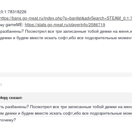
0:1:78318226
https://bans.go-meat.ru/index.php?p=banlist&advSearch=STEAM_0:
тику gameME:
https://stats.go-meat.ru/playerinfo/2586719
разбанены? Посмотрел все три записанные тобой демки на меня,ни
емки и будем вместе искать софт,ибо все подозрительные момент
21
wkqq
сказал:
ть разбанены? Посмотрел все три записанные тобой демки на меня,
 демки и будем вместе искать софт,ибо все подозрительные моме
 почему?