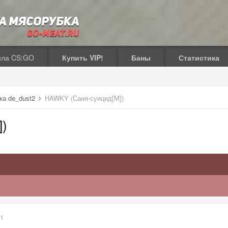
ила CS:GO
Купить VIP!
Баны
Статистика
ка de_dust2
HAWKY (Саня-суицид[М])
)
21