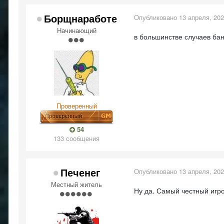
Борщнаработе
Опубликовано
13 апреля, 20
Начинающий
в большинстве случаев ба
Проверенный
54
133 сообщения
Печенег
Опубликовано
13 апреля, 20
Местный житель
Ну да. Самый честный игро