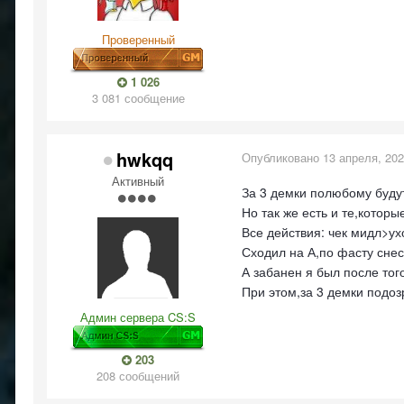
Проверенный
1 026
3 081 сообщение
hwkqq
Опубликовано
13 апреля, 20
Активный
За 3 демки полюбому буду
Но так же есть и те,котор
Все действия: чек мидл>ух
Сходил на А,по фасту сне
А забанен я был после того
При этом,за 3 демки подоз
Админ сервера CS:S
203
208 сообщений