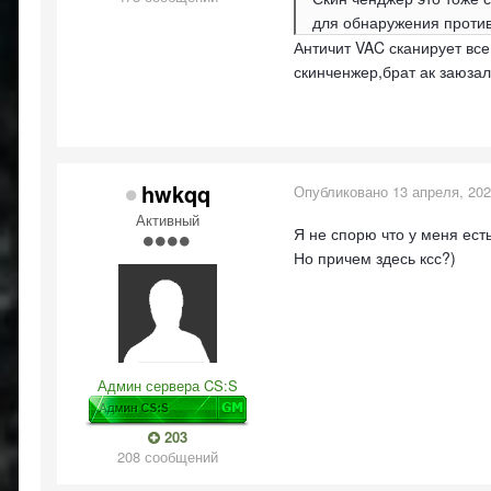
для обнаружения противн
Античит VAC сканирует все
скинченжер,брат ак заюзал
hwkqq
Опубликовано
13 апреля, 20
Активный
Я не спорю что у меня есть
Но причем здесь ксс?)
Админ сервера CS:S
203
208 сообщений