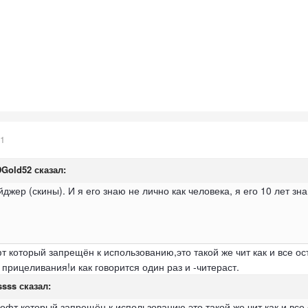
21
DGold52
сказал:
ейджер (скины). И я его знаю не лично как человека, я его 10 лет зн
т который запрещён к использованию,это такой же чит как и все о
прицеливания!и как говорится один раз и -читераст.
ssss
сказал:
софт который запрещён к использованию,это такой же чит как и вс