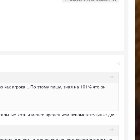
аю как игрока... По этому пишу, зная на 101% что он
стальные хоть и менее вреден чем вспомогательные для
е остальные хоть и менее вреден чем вспомогательные