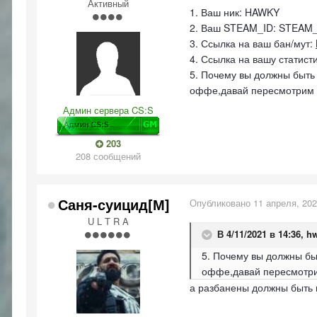
Активный
1. Ваш ник: HAWKY
2. Ваш STEAM_ID: STEAM_
3. Ссылка на ваш бан/мут:
4. Ссылка на вашу статис
5. Почему вы должны быть 
оффе,давай пересмотрим д
Админ сервера CS:S
203
208 сообщений
Саня-суицид[М]
Опубликовано
11 апреля, 20
U L T R A
В 4/11/2021 в 14:36,
h
5. Почему вы должны бы
оффе,давай пересмотрим
а разбанены должны быть