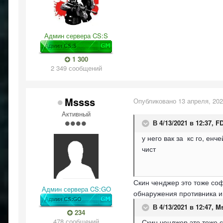
Админ сервера CS:S
1 300
2 349 сообщений
Mssss
Опубликовано
13 апреля, 20
Активный
В 4/13/2021 в 12:37,
F
у него вак за кс го, енч
чист
Скин ченджер это тоже соф
Админ сервера CS:GO
обнаружения противника и 
В 4/13/2021 в 12:47,
M
234
478 сообщений
Скин ченджер это тоже 