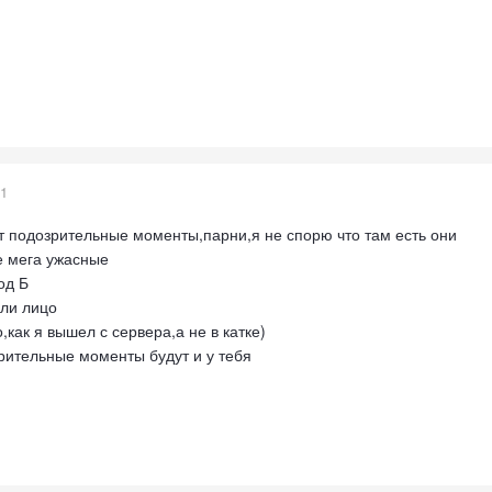
21
т подозрительные моменты,парни,я не спорю что там есть они
ые мега ужасные
од Б
сли лицо
,как я вышел с сервера,а не в катке)
рительные моменты будут и у тебя