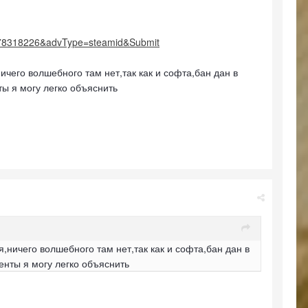
1:78318226&advType=steamid&Submit
чего волшебного там нет,так как и софта,бан дан в
ы я могу легко объяснить
ничего волшебного там нет,так как и софта,бан дан в
нты я могу легко объяснить