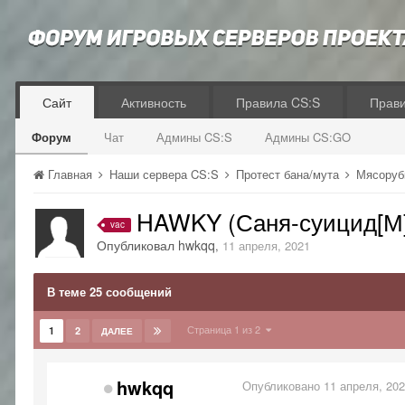
Сайт
Активность
Правила CS:S
Прав
Форум
Чат
Админы CS:S
Админы CS:GO
Главная
Наши сервера CS:S
Протест бана/мута
Мясоруб
HAWKY (Саня-суицид[М]
vac
Опубликовал
hwkqq
,
11 апреля, 2021
В теме 25 сообщений
Страница 1 из 2
1
2
ДАЛЕЕ
hwkqq
Опубликовано
11 апреля, 20