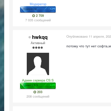
Модератор
2 709
7 035 сообщений
hwkqq
Опубликовано
11 апреля, 20
Активный
потому что тут нет софта,
Админ сервера CS:S
203
208 сообщений