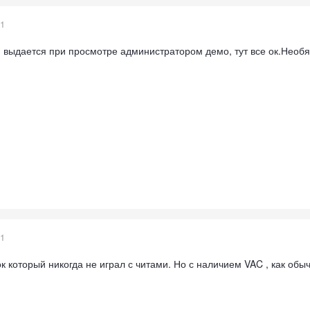
21
н выдается при просмотре администратором демо, тут все ок.Необ
21
к который никогда не играл с читами. Но с наличием VAC , как обыч