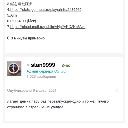
3.鎧を着た狂犬
4.
https://stats.go-meat.ru/playerinfo/2485569
5.Aim
6.3:00-4:00 (Мск)
7.
https://cloud.mail.ru/public/vNpf/yKD2Ko6Nm
С 3 минуты примерно
stan9999
697
Админ сервера CS:GO
1 026 сообщений
Опубликовано
9 марта, 2021
лагает демка,пару раз перезапускал-одно и то же. Ничего
странного в стрельбе не увидел.