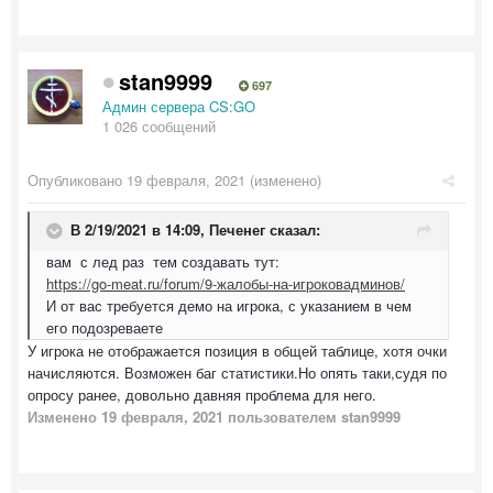
stan9999
697
Админ сервера CS:GO
1 026 сообщений
Опубликовано
19 февраля, 2021
(изменено)
В 2/19/2021 в 14:09,
Печенег
сказал:
вам с лед раз тем создавать тут:
https://go-meat.ru/forum/9-жалобы-на-игроковадминов/
И от вас требуется демо на игрока, с указанием в чем
его подозреваете
У игрока не отображается позиция в общей таблице, хотя очки
начисляются. Возможен баг статистики.Но опять таки,судя по
опросу ранее, довольно давняя проблема для него.
Изменено
19 февраля, 2021
пользователем stan9999