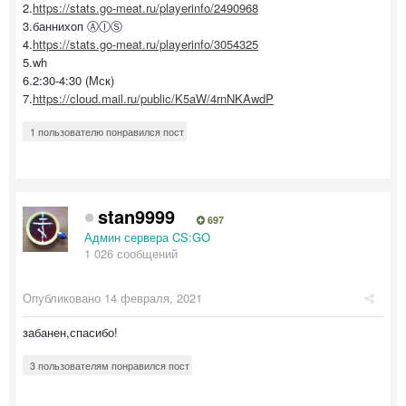
2.
https://stats.go-meat.ru/playerinfo/2490968
3.баннихoп ⒶⒾⓈ
4.
https://stats.go-meat.ru/playerinfo/3054325
5.wh
6.2:30-4:30 (Мск)
7.
https://cloud.mail.ru/public/K5aW/4rnNKAwdP
1 пользователю понравился пост
stan9999
697
Админ сервера CS:GO
1 026 сообщений
Опубликовано
14 февраля, 2021
забанен,спасибо!
3 пользователям понравился пост