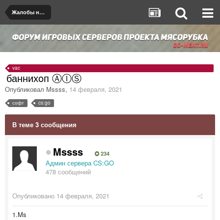
Жалобы на игроков/админов
vac
баннихoп ⒶⒾⓈ
Опубликовал
Mssss
,
14 февраля, 2021
софт
cs:go
В теме 3 сообщения
Mssss
234
Админ сервера CS:GO
478 сообщений
Опубликовано
14 февраля, 2021
1.Ms