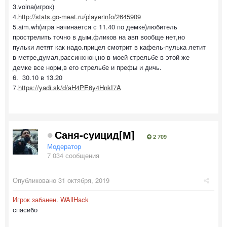
3.voina(игрок)
4.
http://stats.go-meat.ru/playerinfo/2645909
5.aim.wh(игра начинается с 11.40 по демке)любитель
прострелить точно в дым,фликов на авп вообще нет,но
пульки летят как надо.прицел смотрит в кафель-пулька летит
в метре,думал,рассинхнон,но в моей стрельбе в этой же
демке все норм,в его стрельбе и префы и дичь.
6. 30.10 в 13.20
7.
https://yadi.sk/d/aH4PE6y4HnkI7A
Саня-суицид[М]
2 709
Модератор
7 034 сообщения
Опубликовано
31 октября, 2019
Игрок забанен. WAllHack
спасибо