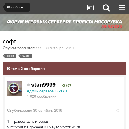
Жалобы на игроков/админов
софт
Опубликовал
stan9999
,
30 октября, 2019
софт
cs:go
В теме 2 сообщения
stan9999
697
Админ сервера CS:GO
1 026 сообщений
Опубликовано
30 октября, 2019
1. Православный Борщ
2.http://stats.go-meat.ru/playerinfo/2314170