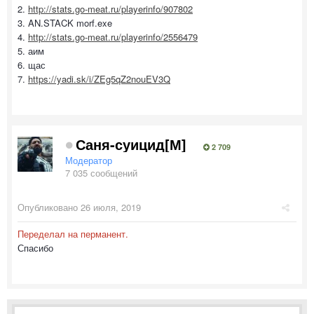
2.
http://stats.go-meat.ru/playerinfo/907802
3. AN.STACK morf.exe
4.
http://stats.go-meat.ru/playerinfo/2556479
5. аим
6. щас
7.
https://yadi.sk/i/ZEg5qZ2nouEV3Q
Саня-суицид[М]
2 709
Модератор
7 035 сообщений
Опубликовано
26 июля, 2019
Переделал на перманент.
Спасибо