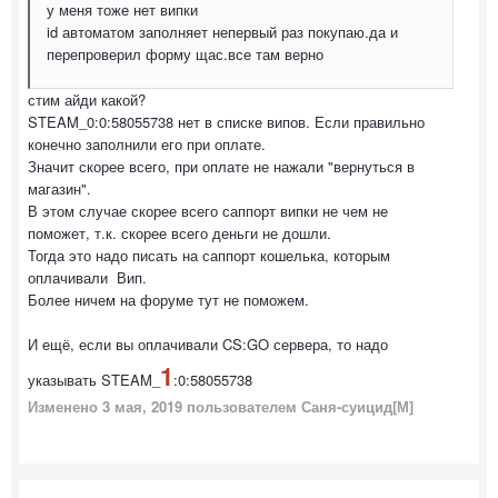
у меня тоже нет випки
id автоматом заполняет непервый раз покупаю.да и
перепроверил форму щас.все там верно
стим айди какой?
STEAM_0:0:58055738 нет в списке випов. Если правильно
конечно заполнили его при оплате.
Значит скорее всего, при оплате не нажали "вернуться в
магазин".
В этом случае скорее всего саппорт випки не чем не
поможет, т.к. скорее всего деньги не дошли.
Тогда это надо писать на саппорт кошелька, которым
оплачивали Вип.
Более ничем на форуме тут не поможем.
И ещё, если вы оплачивали CS:GO сервера, то надо
1
указывать STEAM_
:0:58055738
Изменено
3 мая, 2019
пользователем Саня-суицид[М]