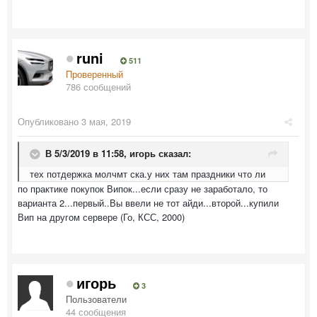
runi
511
Проверенный
786 сообщений
Опубликовано
3 мая, 2019
В 5/3/2019 в 11:58,
игорь
сказал:
тех потдержка молчмт ска.у них там праздники что ли
по практике покупок Випок...если сразу не заработало, то
варианта 2...первый..Вы ввели не тот айди...второй...купили
Вип на другом сервере (Го, КСС, 2000)
игорь
3
Пользователи
44 сообщения