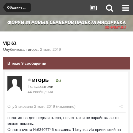
Общение на любые темы
vipка
Опубликовал
игорь
,
2 мая, 2019
В теме 9 сообщений
игорь
3
Пользователи
44 сообщения
Опубликовано
2 мая, 2019
(изменено)
оплатил на две недели вчера, но чет так и не заработала.кто
может помочь.
Оплата счета №63407746 магазина 'Покупка vip-привилегий на