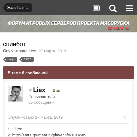
Жалобы на игроков/админов
спинбот
Опубликовал
Liex
,
27 марта, 2019
софт
cs:go
В теме 6 сообщений
Liex
36
Пользователи
65 сообщений
Опубликовано
27 марта, 2019
1. : Liex
2.
http://stats.go-meat.ru/playerinfo/1014589