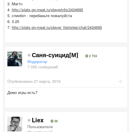
3. Mar1n
4.
http://stats.go-meat.ru/playerinfo/2434695
5. спинбот - перебаньте пожалуйста
6. 3.25
7.
http://stats.go-meat.ru/player_histories/chat/2434695
Саня-суицид[М]
2 724
Модератор
7 035 сообщений
Опубликовано
27 марта, 2019
Демо игры есть?
Liex
36
Пользователи
65 сообщений