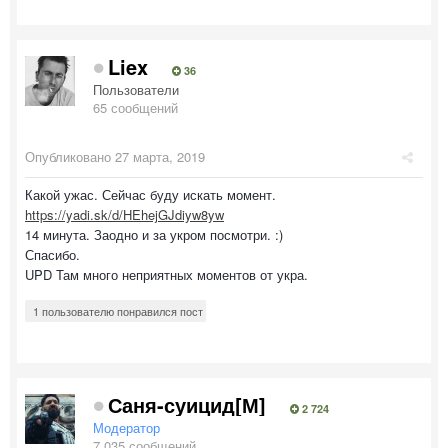
Liex
36
Пользователи
65 сообщений
Опубликовано
27 марта, 2019
Какой ужас. Сейчас буду искать момент.
https://yadi.sk/d/HEhejGJdiyw8yw
14 минута. Заодно и за укром посмотри. :)
Спасибо.
UPD Там много неприятных моментов от укра.
1 пользователю понравился пост
Саня-суицид[М]
2 724
Модератор
7 035 сообщений