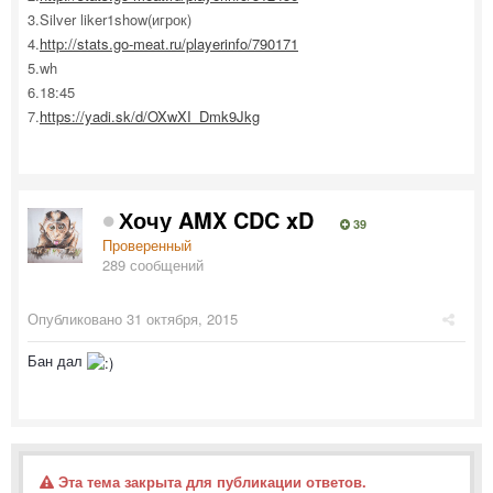
3.Silver liker1show(игрок)
4.
http://stats.go-meat.ru/playerinfo/790171
5.wh
6.18:45
7.
https://yadi.sk/d/OXwXI_Dmk9Jkg
Хочу AMX CDC xD
39
Проверенный
289 сообщений
Опубликовано
31 октября, 2015
Бан дал
Эта тема закрыта для публикации ответов.