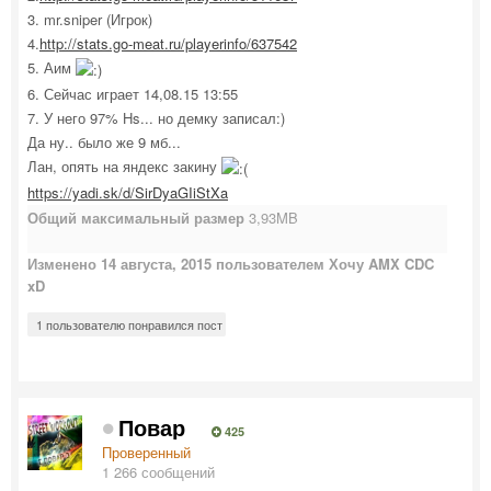
3.
mr.sniper (Игрок)
4.
http://stats.go-meat.ru/playerinfo/637542
5. Аим
6. Сейчас играет 14,08.15 13:55
7. У него 97% Hs... но демку записал:)
Да ну.. было же 9 мб...
Лан, опять на яндекс закину
https://yadi.sk/d/SirDyaGIiStXa
Общий максимальный размер
3,93MB
Изменено
14 августа, 2015
пользователем Хочу AMX CDC
xD
1 пользователю понравился пост
Повар
425
Проверенный
1 266 сообщений