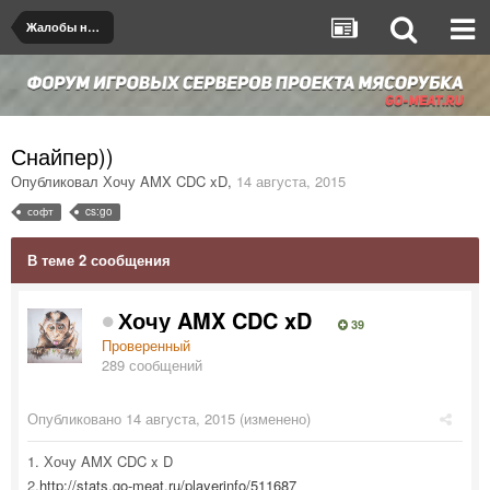
Жалобы на игроков/админов
Снайпер))
Опубликовал
Хочу AMX CDC xD
,
14 августа, 2015
софт
cs:go
В теме 2 сообщения
Хочу AMX CDC xD
39
Проверенный
289 сообщений
Опубликовано
14 августа, 2015
(изменено)
1. Хочу AMX CDC x D
2.
http://stats.go-meat.ru/playerinfo/511687