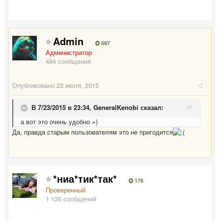
Admin
697
Администратор
484 сообщения
Опубликовано
23 июля, 2015
В 7/23/2015 в 23:34,
GeneralKenobi
сказал:
а вот это очень удобно =)
Да, правда старым пользователям это не пригодится
*ниа*тик*так*
176
Проверенный
1 136 сообщений