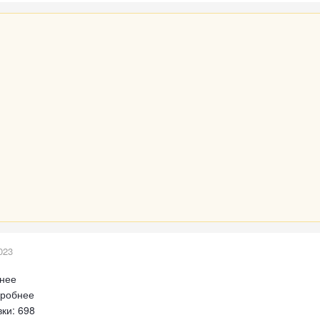
023
бнее
дробнее
ки: 698