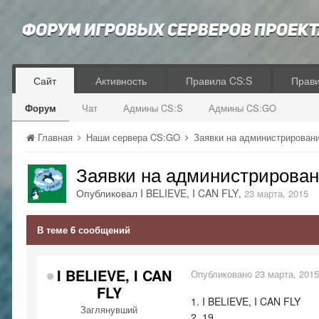
Сайт
Активность
Правила CS:S
Прав
Форум
Чат
Админы CS:S
Админы CS:GO
Главная
Наши сервера CS:GO
Заявки на администрирован
Заявки на администрировани
Опубликовал
I BELIEVE, I CAN FLY
,
23 марта, 2015
В теме 6 сообщений
I BELIEVE, I CAN
Опубликовано
23 марта, 2015
FLY
1. I BELIEVE, I CAN FLY
Заглянувший
2. 19