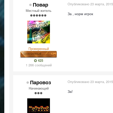
Повар
Опубликовано
23 марта, 2015
Местный житель
За , норм игрок
Проверенный
425
1 266 сообщений
Паровоз
Опубликовано
23 марта, 2015
Начинающий
За!