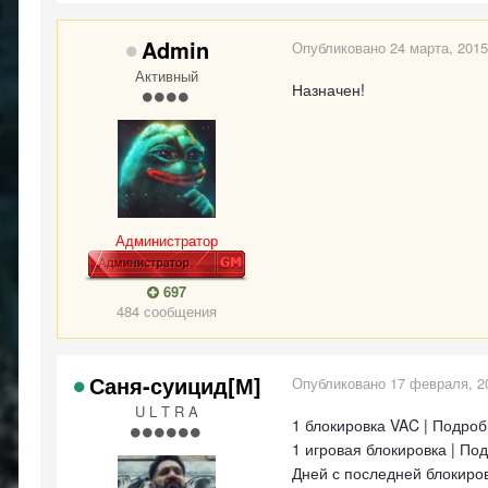
Admin
Опубликовано
24 марта, 2015
Активный
Назначен!
Администратор
697
484 сообщения
Саня-суицид[М]
Опубликовано
17 февраля, 2
U L T R A
1 блокировка VAC | Подро
1 игровая блокировка | По
Дней с последней блокиров