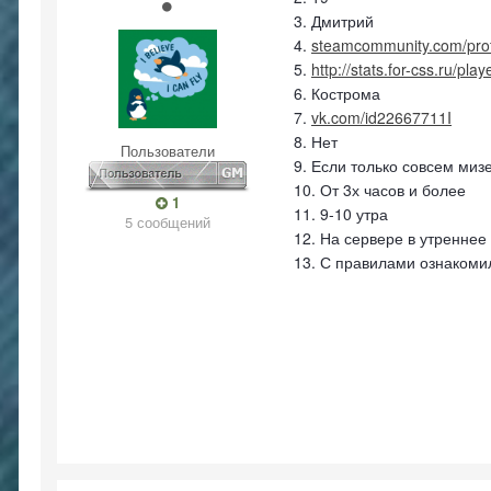
3. Дмитрий
4.
steamcommunity.com/pro
5.
http://stats.for-css.ru/pla
6. Кострома
7.
vk.com/id22667711I
8. Нет
Пользователи
9. Если только совсем ми
10. От 3х часов и более
1
11. 9-10 утра
5 сообщений
12. На сервере в утренне
13. С правилами ознаком
I BELIEVE, I CAN FLY
I BELIEVE, I CAN FLY
I BELIEVE, I CAN FLY