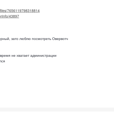
files/7656119798318814
yerinfo/43897
зерный, зато люблю посмотреть Овервотч
е время не хватает администрации
ился