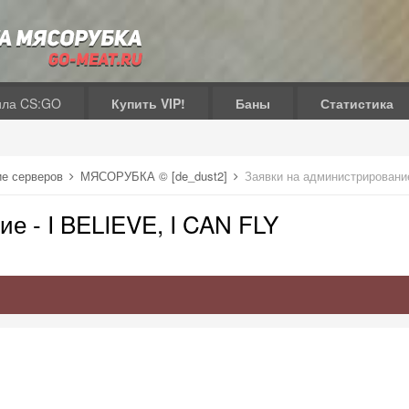
ила CS:GO
Купить VIP!
Баны
Статистика
ие серверов
МЯСОРУБКА © [de_dust2]
Заявки на администрирование
е - I BELIEVE, I CAN FLY