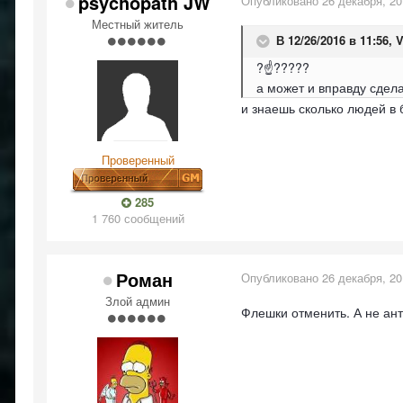
psychopath JW
Опубликовано
26 декабря, 2
Местный житель
В 12/26/2016 в 11:56,
V
?☝️?????
а может и вправду сде
и знаешь сколько людей в 
Проверенный
285
1 760 сообщений
Роман
Опубликовано
26 декабря, 2
Злой админ
Флешки отменить. А не ан