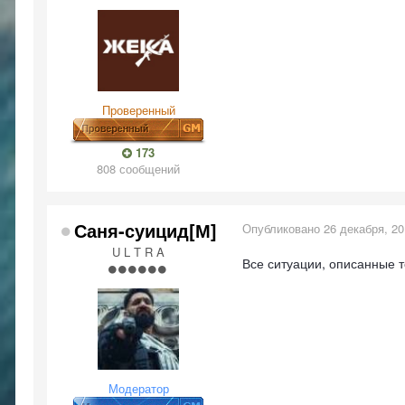
Проверенный
173
808 сообщений
Саня-суицид[М]
Опубликовано
26 декабря, 2
U L T R A
Все ситуации, описанные т
Модератор