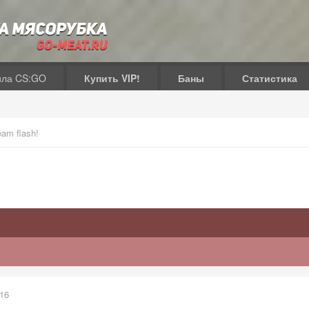
ила CS:GO
Купить VIP!
Баны
Статистика
eam flash!
016