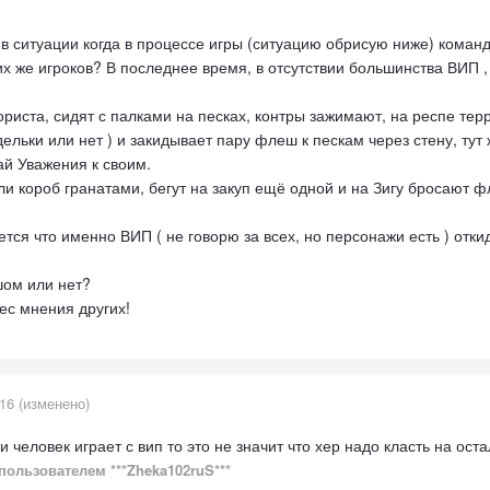
в ситуации когда в процессе игры (ситуацию обрисую ниже) коман
х же игроков? В последнее время, в отсутствии большинства ВИП , 
ориста, сидят с палками на песках, контры зажимают, на респе терр
ельки или нет ) и закидывает пару флеш к пескам через стену, тут
ай Уважения к своим.
ли короб гранатами, бегут на закуп ещё одной и на Зигу бросают ф
тся что именно ВИП ( не говорю за всех, но персонажи есть ) отки
шом или нет?
рес мнения других!
016
(изменено)
и человек играет с вип то это не значит что хер надо класть на ос
пользователем ***Zheka102ruS***