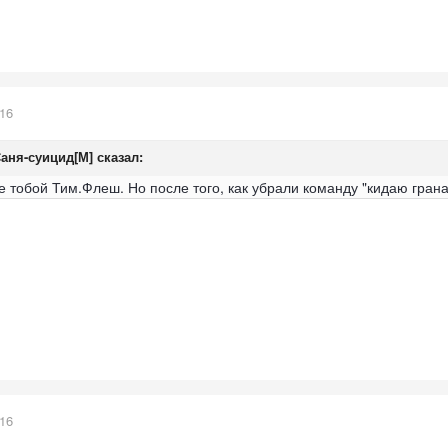
016
аня-суицид[М]
сказал:
 тобой Тим.Флеш. Но после того, как убрали команду "кидаю гранат
016