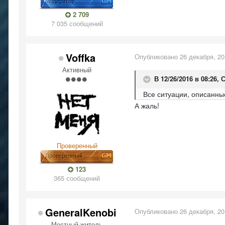
2 709
7 035 сообщений
Voffka
Опубликовано
26 декабря, 2
Активный
В 12/26/2016 в 08:26,
С
Все ситуации, описанные
А жаль!
Проверенный
123
365 сообщений
GeneralKenobi
Опубликовано
26 декабря, 2
Местный житель