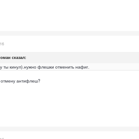
016
Роман
сказал:
 ты кинул).нужно флешки отменить нафиг.
ь отмену антифлеш?