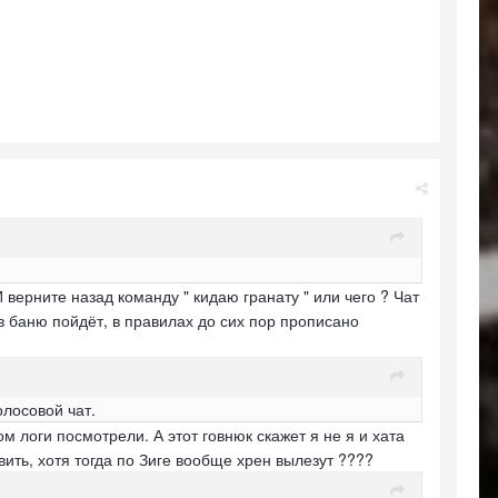
 верните назад команду " кидаю гранату " или чего ? Чат
в баню пойдёт, в правилах до сих пор прописано
олосовой чат.
м логи посмотрели. А этот говнюк скажет я не я и хата
ить, хотя тогда по Зиге вообще хрен вылезут ????