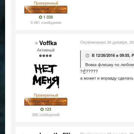
Проверенный
1 026
3 081 сообщение
Voffka
Опубликовано
26 декабря, 2
Активный
В 12/26/2016 в 09:55,
Вовка флешку по любому
?☝️?????
а может и вправду сделат
Проверенный
123
365 сообщений