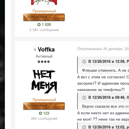
Проверенный
1 026
3 081 сообщение
Voffka
Опубликовано
26 декабря, 2
Активный
В 12/26/2016 в 12:59,
Флешки отменить. А не
А вот с этим не согласен! 
засоряет? И админам проще
наказание за тимфлеш?!
В 12/26/2016 в 09:46,
G
Проверенный
Верно сказали все это с
А если никто нет из админ
123
365 сообщений
не моя! ?? неее так не ва
В 12/26/2016 в 12:02,
p