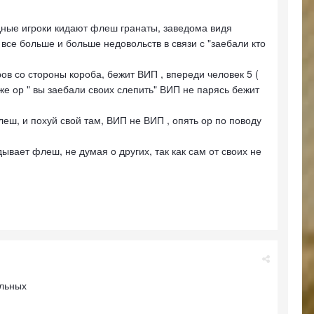
дные игроки кидают флеш гранаты, заведома видя
все больше и больше недовольств в связи с "заебали кто
ов со стороны короба, бежит ВИП , впереди человек 5 (
 же ор " вы заебали своих слепить" ВИП не парясь бежит
леш, и похуй свой там, ВИП не ВИП , опять ор по поводу
дывает флеш, не думая о других, так как сам от своих не
тальных