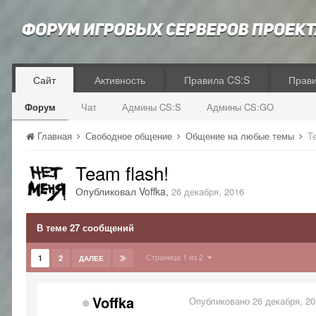
Сайт
Активность
Правила CS:S
Прав
Форум
Чат
Админы CS:S
Админы CS:GO
Главная
Свободное общение
Общение на любые темы
T
Team flash!
Опубликовал
Voffka
,
26 декабря, 2016
В теме 27 сообщений
Страница 1 из 2
1
2
ДАЛЕЕ
Voffka
Опубликовано
26 декабря, 2