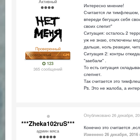
Активный
Интересно мнение!
Считается ли тимфлешом, 
впереди бегущих себя свои
своих слепит"
Ситуация: осталось 2 терр
уж не знаю, отключены мод
дальше, ноль реакции, чит
Проверенный
Ситуация 2: контры откида
"заебали" .
123
То есть ситуация складывае
365 сообщений
слепнет.
Так считается это тимфле
Ps. Это не жалоба, а инте
Опубликовано
26 декабря, 2
***Zheka102ruS***
Конечно это считается ,есл
админ мяса
Изменено
26 декабря, 2016