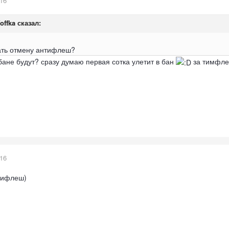
016
offka
сказал:
лать отмену антифлеш?
бане будут? сразу думаю первая сотка улетит в бан
за тимфл
016
тифлеш)