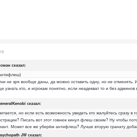
016
Роман
сказал:
 антифлеш)
Они не зря вообще даны, да можно оставить одну, но не отменять. И
 узнать кто, и игрокам понятно, если неадекват то и без админов 
eneralKenobi
сказал:
читается, но если есть возможность увидеть кто жалуйтесь сразу в г
истрации? Писать вот этот говнюк кинул флеш своим? Ну чтобы пото
риант. Может все же уберём антифлеш? Лучше вторую гранату добав
sychopath JW
сказал: