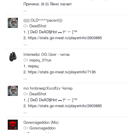
Причина: (6.0) Явно лагает
...
(((((:OLD^^^^^pacent)))
От
DeadShot
1. [ DeD DeAD$Hot ︻デ 一 ]™
2. https://stats.go-meat.ru/playerinfo/2903885
...
Interwebz OG User - читак
От
перец_37rus
1. перец
2. https://stats.go-meat.ru/playerinfo/7136
...
mn hmbnwqzXxcdfzv Читер
От
DeadShot
1. [ DeD DeAD$Hot ︻デ 一 ]™
2. https://stats.go-meat.ru/playerinfo/2903885
...
Goremageddon (Ms)
От
Goremageddon