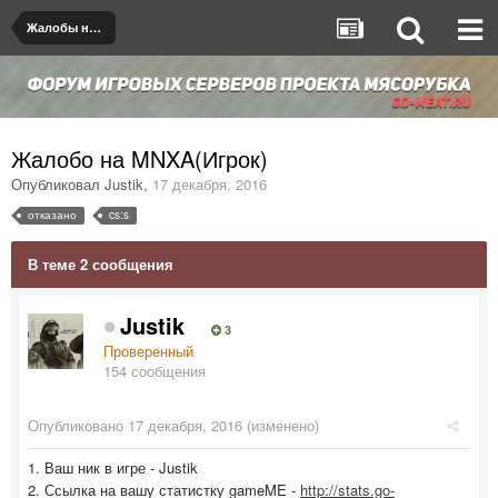
Жалобы на игроков/админов
Жалобо на MNXA(Игрок)
Опубликовал
Justik
,
17 декабря, 2016
отказано
cs:s
В теме 2 сообщения
Justik
3
Проверенный
154 сообщения
Опубликовано
17 декабря, 2016
(изменено)
1. Ваш ник в игре - Justik
2. Ссылка на вашу статистку gameME -
http://stats.go-