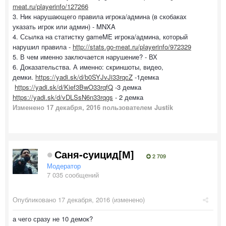
meat.ru/playerinfo/127266
3. Ник нарушающего правила игрока/админа (в скобаках
указать игрок или админ) - MNXA
4. Ссылка на статистку gameME игрока/админа, который
нарушил правила -
http://stats.go-meat.ru/playerinfo/972329
5. В чем именно заключается нарушение? - ВХ
6. Доказательства. А именно: скриншоты, видео,
демки.
https://yadi.sk/d/b0SYJvJi33rqcZ
-1демка
https://yadi.sk/d/Kief3BwO33rqfQ
-3 демка
https://yadi.sk/d/vDLSsN6n33rqgs
- 2 демка
Изменено
17 декабря, 2016
пользователем Justik
Саня-суицид[М]
2 709
Модератор
7 035 сообщений
Опубликовано
17 декабря, 2016
(изменено)
а чего сразу не 10 демок?