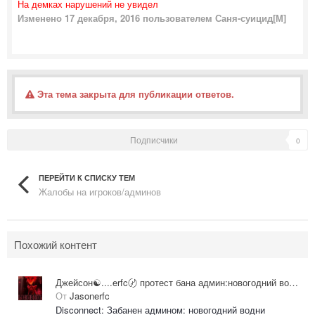
На демках нарушений не увидел
Изменено
17 декабря, 2016
пользователем Саня-суицид[М]
Эта тема закрыта для публикации ответов.
Подписчики
0
ПЕРЕЙТИ К СПИСКУ ТЕМ
Жалобы на игроков/админов
Похожий контент
Джейсон☯....erfc〄 протест бана админ:новогодний водни
От
Jasonerfc
Disconnect: Забанен админом: новогодний водни