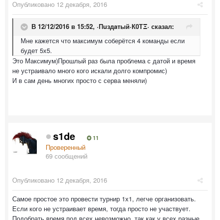
Опубликовано
12 декабря, 2016
В 12/12/2016 в 15:52,
·Пuздaтый·К0ТΞ·
сказал:
Мне кажется что максимум соберётся 4 команды если
будет 5х5.
Это Максимум)Прошлый раз была проблема с датой и время
не устраивало много кого искали долго компромис)
И в сам день многих просто с серва меняли)
s1de
11
Проверенный
69 сообщений
Опубликовано
12 декабря, 2016
Самое простое это провести турнир 1х1, легче организовать.
Если кого не устраивает время, тогда просто не участвует.
Подобрать время под всех невозможно, так как у всех разные