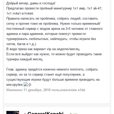
Добрый вечер, дамы и господа!
Предлагаю провести пробный минитурнир 1х1 awp, 1x1 ak-47,
1x1 m4a1-s/m4a4.
Правила написать не проблема, собрать людей, составить
сетку и прочее тоже не проблема. Нужен только временный/
постоянный сервер с модом арена на 3-5 человек от главного
админа и пара админов, которые помогут провести
турнир(кикать любопытных, наблюдать, чтобы играли без
читов, багов и т.д.).
В виде приза как вариант vip на неделю/месяц.
Если всё выйдет как нужно, то можно будет проводить такие
турниры каждый месяц.
Глав. админу придётся конечно немного попотеть, собрать
сервер, но за то сервер станет ещё популярнее, а
существующие игроки будут больше времени проводить на
мясорубке
Изменено
11 декабря, 2016
пользователем s1de
GeneralKenobi