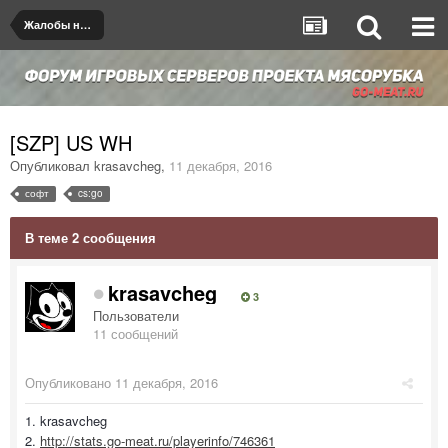
Жалобы на игроков/админов
[SZP] US WH
Опубликовал
krasavcheg
,
11 декабря, 2016
софт
cs:go
В теме 2 сообщения
krasavcheg
3
Пользователи
11 сообщений
Опубликовано
11 декабря, 2016
1. krasavcheg
2.
http://stats.go-meat.ru/playerinfo/746361