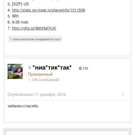
3. [SZP] US
4.
http://stats.go-meat.ru/playerinfo/1311508
5. WH
6. 9:35 msk
7.
http://rgho.st/86hHwfVvK
1 пользователю понравился пост
*ниа*тик*так*
176
Проверенный
1 136 сообщений
Опубликовано
11 декабря, 2016
забанен,спасибо.