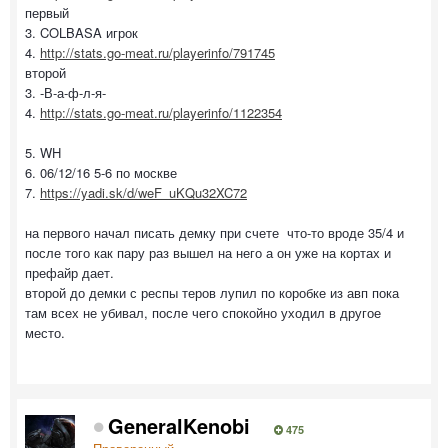
первый
3. COLBASA игрок
4.
http://stats.go-meat.ru/playerinfo/791745
второй
3. -В-а-ф-л-я-
4.
http://stats.go-meat.ru/playerinfo/1122354
5. WH
6. 06/12/16 5-6 по москве
7.
https://yadi.sk/d/weF_uKQu32XC72
на первого начал писать демку при счете что-то вроде 35/4 и
после того как пару раз вышел на него а он уже на кортах и
префайр дает.
второй до демки с респы теров лупил по коробке из авп пока
там всех не убивал, после чего спокойно уходил в другое
место.
GeneralKenobi
475