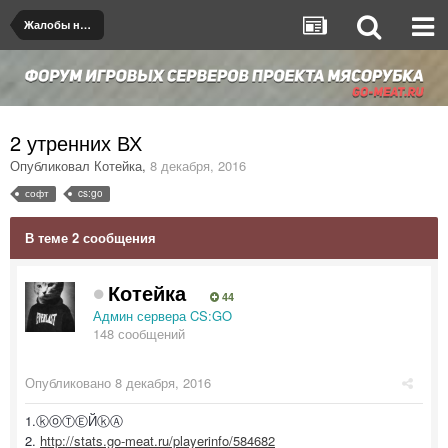
Жалобы на игроков/админов
2 утренних ВХ
Опубликовал
Котейка
,
8 декабря, 2016
софт
cs:go
В теме 2 сообщения
Котейка
44
Админ сервера CS:GO
148 сообщений
Опубликовано
8 декабря, 2016
1.ⓚⓞⓉⒺЙⓚⒶ
2.
http://stats.go-meat.ru/playerinfo/584682