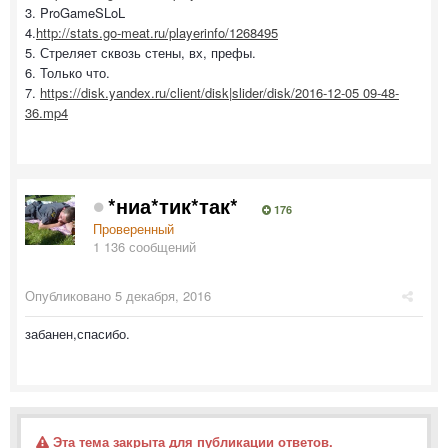
3. ProGameSLoL
4.
http://stats.go-meat.ru/playerinfo/1268495
5. Стреляет сквозь стены, вх, префы.
6. Только что.
7.
https://disk.yandex.ru/client/disk|slider/disk/2016-12-05 09-48-
36.mp4
*ниа*тик*так*
176
Проверенный
1 136 сообщений
Опубликовано
5 декабря, 2016
забанен,спасибо.
Эта тема закрыта для публикации ответов.