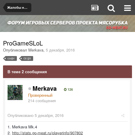
Жалобы на игроков/админов
ProGameSLoL
Опубликовал
Merkava
,
5 декабря, 2016
софт
cs:go
В теме 2 сообщения
Merkava
126
Проверенный
214 сообщения
Опубликовано
5 декабря, 2016
1. Merkava Mk.4
2.
http://stats.go-meat.ru/playerinfo/907802