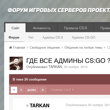
Сайт
Активность
Правила CS:S
Прав
Форум
Чат
Админы CS:S
Админы CS:GO
Главная
Свободное общение
Общение на любые темы
Г
ГДЕ ВСЕ АДМИНЫ CS:GO ?
Опубликовал
TARKAN
,
30 ноября, 2016
В теме 24 сообщения
Страница 1 из 2
1
2
ДАЛЕЕ
TARKAN
Опубликовано
30 ноября, 201