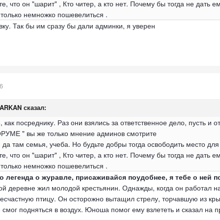
е, что он "шарит" , Кто читер, а кто нет. Почему бы тогда не дать 
 только немножко пошевелиться .
вку. Так бы им сразу бы дали админки, я уверен
6
TARKAN
сказал:
, как посреднику. Раз они взялись за ответственное дело, пусть и о
УМЕ " вы же только мнение админов смотрите
 да там семья, учеба. Но будьте добры тогда освободить место для
е, что он "шарит" , Кто читер, а кто нет. Почему бы тогда не дать 
 только немножко пошевелиться .
о легенда о журавле, присаживайся поудобнее, я тебе о ней п
ой деревне жил молодой крестьянин. Однажды, когда он работал н
счастную птицу. Он осторожно вытащил стрелу, торчавшую из кры
 смог подняться в воздух. Юноша помог ему взлететь и сказал на