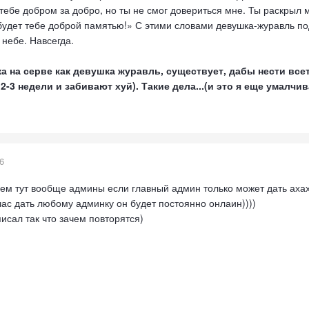
 тебе добром за добро, но ты не смог довериться мне. Ты раскрыл 
будет тебе доброй памятью!» С этими словами девушка-журавль под
 небе. Навсегда.
ка на серве как девушка журавль, существует, дабы нести всет
2-3 недели и забивают хуй). Такие дела...(и это я еще умалч
6
чем тут вообще админы если главный админ только может дать аха
ас дать любому админку он будет постоянно онлаин))))
писал так что зачем повторятся)