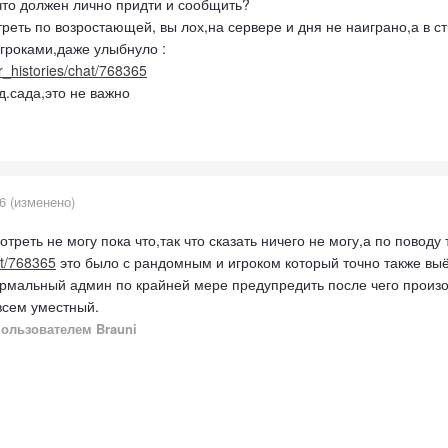
 что должен лично придти и сообщить?
реть по возростающей, вы лох,на сервере и дня не наиграно,а в ст
гроками,даже улыбнуло :
er_histories/chat/768365
д.сада,это не важно
6
(изменено)
реть не могу пока что,так что сказать ничего не могу,а по поводу 
at/768365
это было с рандомным и игроком который точно также выё 
ормальный админ по крайней мере предупредить после чего произо
овсем уместный.
ользователем Brauni