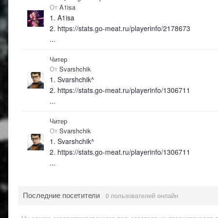
От
A1isa
1. A1isa
2. https://stats.go-meat.ru/playerinfo/2178673
...
Читер
От
Svarshchik
1. Svarshchik^
2. https://stats.go-meat.ru/playerinfo/1306711
...
Читер
От
Svarshchik
1. Svarshchik^
2. https://stats.go-meat.ru/playerinfo/1306711
...
Последние посетители
0 пользователей онлайн