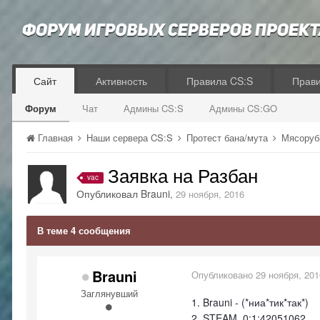
Сайт
Активность
Правила CS:S
Прав
Форум
Чат
Админы CS:S
Админы CS:GO
Главная
Наши сервера CS:S
Протест бана/мута
Мясоруб
Заявка на Разбан
vac
Опубликовал
Brauni
,
29 ноября, 2016
В теме 4 сообщения
Brauni
Опубликовано
29 ноября, 201
Заглянувший
1. Brauni - (*ниа*тик*так*)
2. STEAM_0:1:42051062