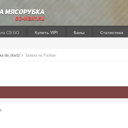
ила CS:GO
Купить VIP!
Баны
Статистика
ка de_dust2
Заявка на Разбан
6