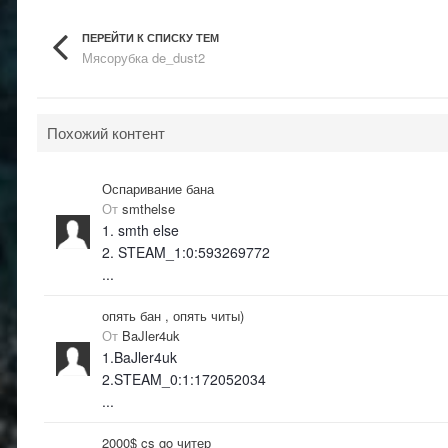
ПЕРЕЙТИ К СПИСКУ ТЕМ
Мясорубка de_dust2
Похожий контент
Оспаривание бана
От
smthelse
1. smth else
2. STEAM_1:0:593269772
...
опять бан , опять читы)
От
BaJler4uk
1.BaJler4uk
2.STEAM_0:1:172052034
...
2000$ cs go читер