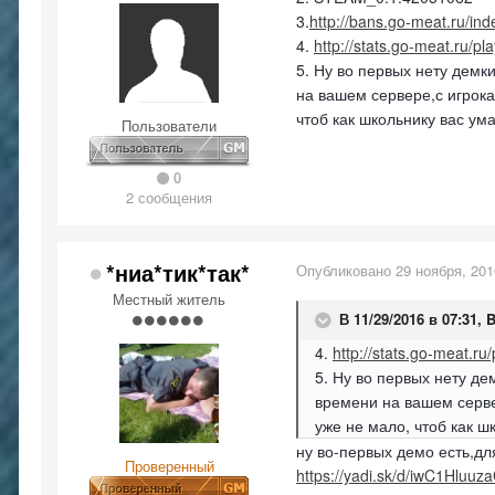
3.
http://bans.go-meat.ru/i
4.
http://stats.go-meat.ru/pl
5. Ну во первых нету демк
на вашем сервере,с игрок
чтоб как школьнику вас ум
Пользователи
0
2 сообщения
*ниа*тик*так*
Опубликовано
29 ноября, 201
Местный житель
В 11/29/2016 в 07:31,
B
4.
http://stats.go-meat.ru
5. Ну во первых нету де
времени на вашем серве
уже не мало, чтоб как ш
ну во-первых демо есть,дл
Проверенный
https://yadi.sk/d/iwC1Hluuz