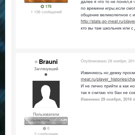
далее я что то не понял,я
176
по времени игры,если смот
1 136 сообщений
общение великолепное с и
http://stats.go-meat.ru/play
кто вы там школьник или с 
Brauni
Опубликовано
29 ноября, 201
Заглянувший
Извиняюсь но демку просмот
meat.ru/player_histories/ch
И не лично прийти а как н
так я считаю что бан не с
Изменено
29 ноября, 2016
п
Пользователи
0
2 сообщения