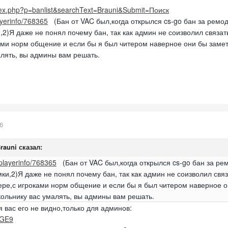
ndex.php?p=banlist&searchText=Brauni&Submit=Поиск
ayerinfo/768365
(Бан от VAC был,когда открылся cs-go бан за ремоде
и,2)Я даже не понял почему бан, так как админ не соизволил связ
ами норм общение и если бы я был читером наверное они бы замети
алять, вы админы вам решать.
6
rauni
сказал:
/playerinfo/768365
(Бан от VAC был,когда открылся cs-go бан за рем
мки,2)Я даже не понял почему бан, так как админ не соизволил свя
ре,с игроками норм общение и если бы я был читером наверное он
кольнику вас умалять, вы админы вам решать.
я вас его не видно,только для админов:
aGE9