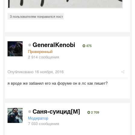
3 пользователям понравился пост
GeneralKenobi
475
Проверенный
2 914 сообщения
Опубликовано
16 ноября, 2016
я вроде же забанил его на форуме он в лс как пишет?
Саня-суицид[М]
2 709
Модератор
7 033 сообщения