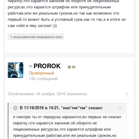
пиратку,что карается законом об обороте не лицензионных
ресурсах,что карается штрафом или принудительным
работам,или же реальным сроком,но так как возможно это
первый,то может быть и условный срок,как то так,а в итоге он
сам себя в яму загонит )))
1 пользователю понравился пост
PROROK
55
Проверенный
130 сообщений
Опубликовано
16 ноября, 2016
(изменено)
В 11/16/2016 в 14:21,
*ниа*тик*так*
сказал:
я смотрю ты от передоза заразился,во первых он скачал
пиратку,что карается законом об обороте не
лицензионных ресурсах,что карается штрафом или
принудительным работам,или же реальным сроком,но