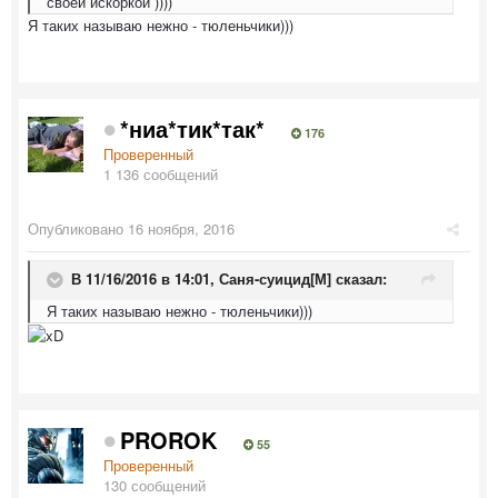
своей искоркой ))))
Я таких называю нежно - тюленьчики)))
*ниа*тик*так*
176
Проверенный
1 136 сообщений
Опубликовано
16 ноября, 2016
В 11/16/2016 в 14:01,
Саня-суицид[М]
сказал:
Я таких называю нежно - тюленьчики)))
PROROK
55
Проверенный
130 сообщений