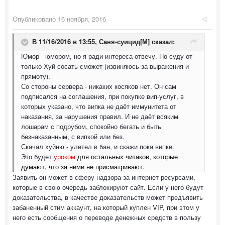
Опубликовано
16 ноября, 2016
В 11/16/2016 в 13:55,
Саня-суицид[М]
сказал:
Юмор - юмором, но я ради интереса отвечу. По суду от
только Хуй сосать сможет (извиняюсь за выражения и
прямоту).
Со стороны сервера - никаких косяков нет. Он сам
подписался на соглашения, при покупке вип-услуг, в
которых указано, что випка не даёт иммунитета от
наказания, за нарушения правил. И не даёт всяким
лошарам с подрубом, спокойно бегать и быть
безнаказанным, с випкой или без.
Скачал хуйню - улетел в бан, и скажи пока випке.
Это будет
уроком
для остальных читаков, которые
думают, что за ними не присматривают.
Заявить он может в сферу надзора за интернет ресурсами,
которые в свою очередь заблокируют сайт. Если у него будут
доказательства, в качестве доказательств может предъявить
забаненный стим аккаунт, на который куплен VIP, при этом у
него есть сообщения о переводе денежных средств в пользу