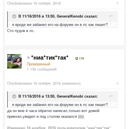
Опубликовано
16 ноября, 2016
В 11/16/2016 в 13:50,
GeneralKenobi
сказал:
я вроде же забанил его на форуме он в лс как пишет?
Сто пудов в лс.
*ниа*тик*так*
176
Проверенный
1 136 сообщений
Опубликовано
16 ноября, 2016
(изменено)
В 11/16/2016 в 13:50,
GeneralKenobi
сказал:
я вроде же забанил его на форуме он в лс как пишет?
да он мне 4 часа обратно написал,только вот домой
приехал,увидел и под столом оказался )))))
Изменено
16 ноября, 2016
пользователем *ниа*тик*так*