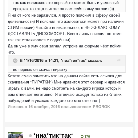
так как возможно это первый,то может быть и условный
срок,как то так,а в итоге он сам себя в яму загонит )))
Я ни от кого не заразился, я просто пояснил в сферу своей
деятельности) И пояснил что жаловаться может при наличии
СТИМ версии) Читайте внимательнее, я НЕ ЖЕЛАЮ КОМУ
ДОСТАВЛЯТЬ ДИСКОМФОРТ. Всего лишь пояснил по теме,
так как сталкивался с подобным)
Да он уже в яму себя загнал устроив на форуме чёрт пойми
что.
В 11/16/2016 в 14:21,
*ниа*тик*так*
сказал:
во первых он скачал пиратку
Кстати смею заметить что на данном сайте есть ссылка для
скачивания "ПИРАТКИ") Мне нравится этот сервер и нравится
играть с вами, не надо смотреть на каждого игрока который
вам отвечает негативно. Я отвечаю исходя только из благих
побуждений и уважаю каждого кто мне отвечает)
Изменено
16 ноября, 2016
пользователем PROROK
*ниа*тик*так*
176