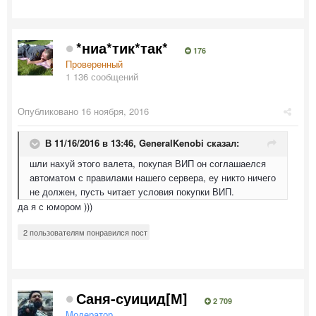
*ниа*тик*так*
176
Проверенный
1 136 сообщений
Опубликовано
16 ноября, 2016
В 11/16/2016 в 13:46,
GeneralKenobi
сказал:
шли нахуй этого валета, покупая ВИП он соглашаелся
автоматом с правилами нашего сервера, еу никто ничего
не должен, пусть читает условия покупки ВИП.
да я с юмором )))
2 пользователям понравился пост
Саня-суицид[М]
2 709
Модератор