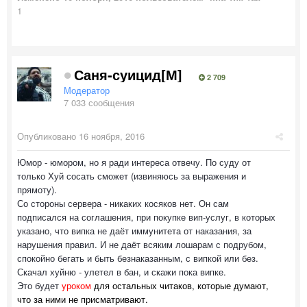
1
Саня-суицид[М]
2 709
Модератор
7 033 сообщения
Опубликовано
16 ноября, 2016
Юмор - юмором, но я ради интереса отвечу. По суду от
только Хуй сосать сможет (извиняюсь за выражения и
прямоту).
Со стороны сервера - никаких косяков нет. Он сам
подписался на соглашения, при покупке вип-услуг, в которых
указано, что випка не даёт иммунитета от наказания, за
нарушения правил. И не даёт всяким лошарам с подрубом,
спокойно бегать и быть безнаказанным, с випкой или без.
Скачал хуйню - улетел в бан, и скажи пока випке.
Это будет
уроком
для остальных читаков, которые думают,
что за ними не присматривают.