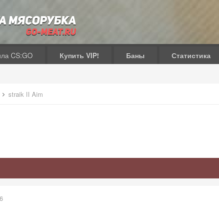
ила CS:GO
Купить VIP!
Баны
Статистика
в
straik II Aim
6