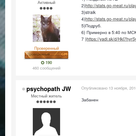
Активный
2)
http://stats.go-meat.ru/pl
3)straik
4)
http://stats.go-meat.ru/pl
5)Подруб.
6) Примерно в 5:40 по МС
7 )
https://yadi.sk/d/Hkl7hyr
Проверенный
190
460 сообщений
psychopath JW
Опубликовано
13 ноября, 201
Местный житель
Забанен