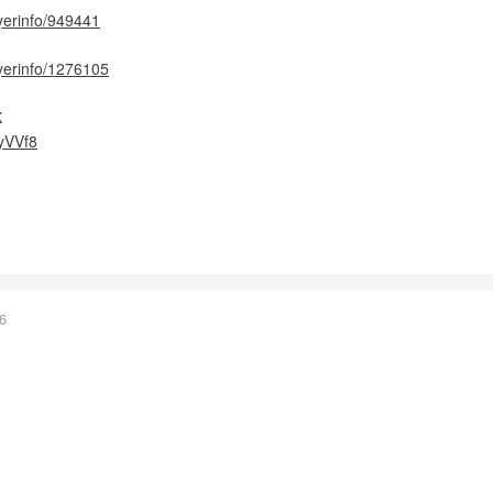
ayerinfo/949441
ayerinfo/1276105
К
SyVVf8
6