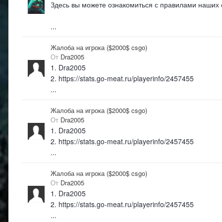
Здесь вы можете ознакомиться с правилами наших
...
Жалоба на игрока ($2000$ csgo)
От
Dra2005
1. Dra2005
2. https://stats.go-meat.ru/playerinfo/2457455
...
Жалоба на игрока ($2000$ csgo)
От
Dra2005
1. Dra2005
2. https://stats.go-meat.ru/playerinfo/2457455
...
Жалоба на игрока ($2000$ csgo)
От
Dra2005
1. Dra2005
2. https://stats.go-meat.ru/playerinfo/2457455
...