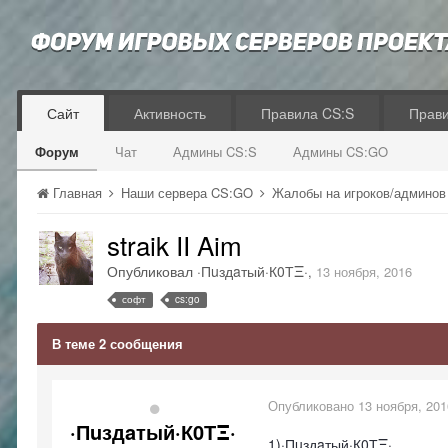
Сайт
Активность
Правила CS:S
Прав
Форум
Чат
Админы CS:S
Админы CS:GO
Главная
Наши сервера CS:GO
Жалобы на игроков/админо
straik II Aim
Опубликовал
·Пuздaтый·К0ТΞ·
,
13 ноября, 2016
софт
cs:go
В теме 2 сообщения
Опубликовано
13 ноября, 201
·Пuздaтый·К0ТΞ·
1)·Пuздaтый·К0ТΞ·