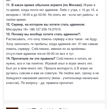
11. В какое время обычное играете (по Москве):
Играю в
то время, когда почти нет админов. Либо с утра, с 10 до 15, и
вечером с 18-00 и до 03-00. Но опять же - если нет работы - в
любое время.
12. Сервер, на котором вы хотите стать админом:
Мясорубка 18+ 188.127.239.74:27015.
13. Почему вы вообще хотите стать админом?:
Расписывать, что хочу помочь серверу и все такое - не буду.
Хочу заполнить те пробелы, когда админов нет. И тем самым
помочь серверу. Собственно, именно из за проблемы
отсутствия админов после 00-00 по мск я тут.
14. Прочитали ли эти правила?
Собственно и читать не
нужно, все и так понятно. Игровой опыт в играх много лет.
Был рл в wow много лет, Прошла молодость )) В играх не
ругаюсь совсем и вам не советую. Не люблю мат, гречку и не
боящуюся наказания школоту (жена - учительница начальных
классов). По вопросу - да, правила прочитал.