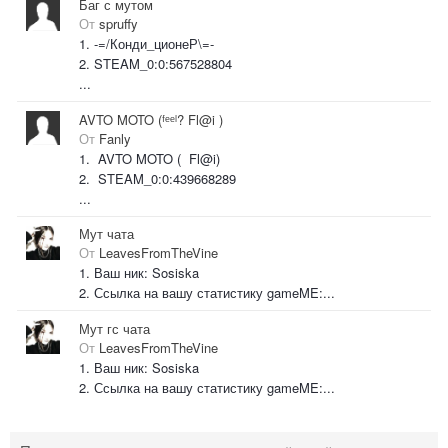
Баг с мутом
От
spruffy
1. -=/Конди_ционеР\=-
2. STEAM_0:0:567528804
...
AVTO MOTO (ᶠᵉᵉˡ? Fl@i )
От
Fanly
1. AVTO MOTO ( Fl@i)
2. STEAM_0:0:439668289
...
Мут чата
От
LeavesFromTheVine
1. Ваш ник: Sosiska
2. Ссылка на вашу статистику gameME:...
Мут гс чата
От
LeavesFromTheVine
1. Ваш ник: Sosiska
2. Ссылка на вашу статистику gameME:...