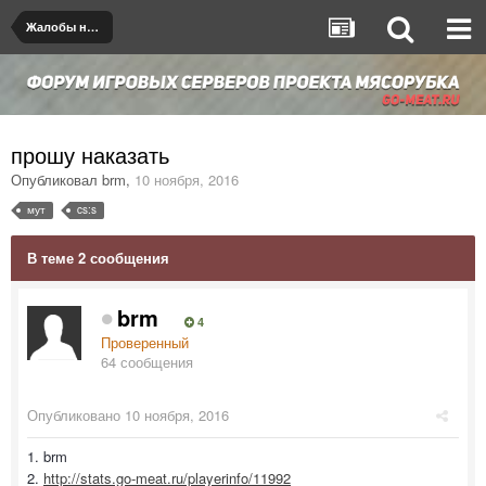
Жалобы на игроков/админов
прошу наказать
Опубликовал
brm
,
10 ноября, 2016
мут
cs:s
В теме 2 сообщения
brm
4
Проверенный
64 сообщения
Опубликовано
10 ноября, 2016
1. brm
2.
http://stats.go-meat.ru/playerinfo/11992