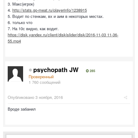
3. Макс(игрок)
4.
http://stats.go-meat.ru/playerinfo/1238915
5. Водит по стенкам, вх и аим в некоторых местах.
6. только что
7. На 10с видно, как водит.
https://disk.yandex.ru/client/disk|slider/disk/2016-11-03 11-36-
55.mp4
psychopath JW
285
Проверенный
1 760 сообщений
Опубликовано
3 ноября, 2016
Вроде забанил