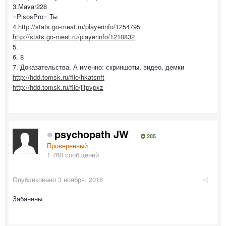
3.Mavar228
=PisosPro= Ты
4.
http://stats.go-meat.ru/playerinfo/1254795
http://stats.go-meat.ru/playerinfo/1210832
5.
6. 8
7. Доказательства. А именно: скриншоты, видео, демки
http://hdd.tomsk.ru/file/hkatsnft
http://hdd.tomsk.ru/file/jifpvpxz
psychopath JW
285
Проверенный
1 760 сообщений
Опубликовано
3 ноября, 2016
Забанены