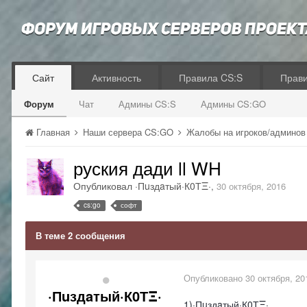
Сайт
Активность
Правила CS:S
Прав
Форум
Чат
Админы CS:S
Админы CS:GO
Главная
Наши сервера CS:GO
Жалобы на игроков/админо
руския дади ll WH
Опубликовал
·Пuздaтый·К0ТΞ·
,
30 октября, 2016
cs:go
софт
В теме 2 сообщения
Опубликовано
30 октября, 20
·Пuздaтый·К0ТΞ·
1)·Пuздaтый·К0ТΞ·