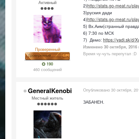
Активный
2)
http://stats.go-meat.ru/pl
3)руския дади
4)
http://stats.go-meat.ru/pl
5) Вх.Аим(странный правда
6) 7:30 по МСК
7) Демо:
https://yadi.sk/d
Изменено
30 октября, 2016
Проверенный
Время чу-чуть перепутал :D
190
460 сообщений
GeneralKenobi
Опубликовано
30 октября, 20
Местный житель
ЗАБАНЕН.