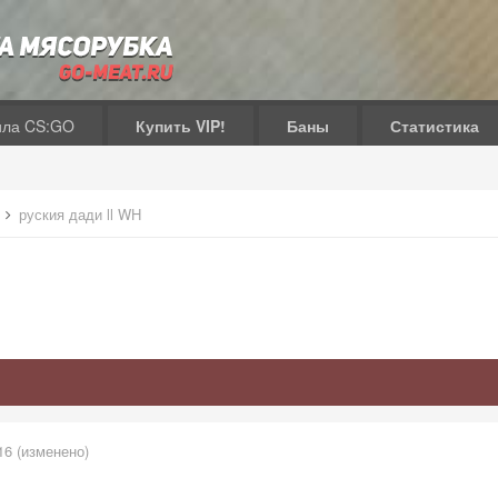
ила CS:GO
Купить VIP!
Баны
Статистика
в
руския дади ll WH
16
(изменено)