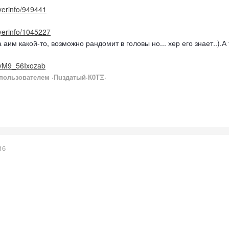
ayerinfo/949441
ayerinfo/1045227
 аим какой-то, возможно рандомит в головы но... хер его знает..).
/XvM9_56Ixozab
пользователем ·Пuздaтый·К0ТΞ·
16