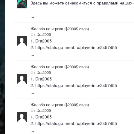
Здесь вы можете ознакомиться с правилами наших
...
Жалоба на игрока ($2000$ csgo)
От
Dra2005
1. Dra2005
2. https://stats.go-meat.ru/playerinfo/2457455
...
Жалоба на игрока ($2000$ csgo)
От
Dra2005
1. Dra2005
2. https://stats.go-meat.ru/playerinfo/2457455
...
Жалоба на игрока ($2000$ csgo)
От
Dra2005
1. Dra2005
2. https://stats.go-meat.ru/playerinfo/2457455
...