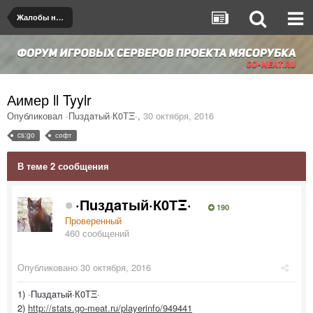
Жалобы на игроков/админов
Аимер ll Tyylr
Опубликовал
·Пuздaтый·К0ТΞ·
,
30 октября, 2016
cs:go
софт
В теме 2 сообщения
·Пuздaтый·К0ТΞ·
190
Проверенный
460 сообщений
Опубликовано
30 октября, 2016
1) ·Пuздaтый·К0ТΞ·
2)
http://stats.go-meat.ru/playerinfo/949441