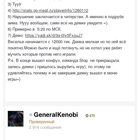
3) Tyylr
4)
http://stats.go-meat.ru/playerinfo/1260112
5) Нарушение заключается в читерстве. А именно в подрубе
аима. Нууу вообщем, сами всё на демке увидите =).
6) Примерно в 5:20 по МСК.
7) Демо:
https://yadi.sk/d/0q-0Iy5FxouJ7
Веселье начинается с 12000 тик. Демка мелкая но по ней всё
понятно.Можно было и ещё потянуть но не хотел уже ребят
мучить которые против него играли.
P.s. В конце вышел конфуз, команда Stop не прекращала
запись демки ( пришлось вырубить игру), по этому не
удивляйтесь почему я не завершив демку вышел в меню
игры=)
GeneralKenobi
475
Проверенный
2 914 сообщения