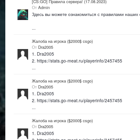
[CS:GO] Правила сервера! (17.08.2023)
От
Admin
Здесь вы можете ознакомиться с правилами наших
...
Жалоба на игрока ($2000$ csgo)
От
Dra2005
1. Dra2005
2. https://stats.go-meat.ru/playerinfo/2457455
...
Жалоба на игрока ($2000$ csgo)
От
Dra2005
1. Dra2005
2. https://stats.go-meat.ru/playerinfo/2457455
...
Жалоба на игрока ($2000$ csgo)
От
Dra2005
1. Dra2005