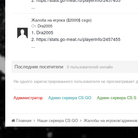
2. https://stats.go-meat.ru/playerinfo/2457455
...
Жалоба на игрока ($2000$ csgo)
От
Dra2005
1. Dra2005
2. https://stats.go-meat.ru/playerinfo/2457455
...
Последние посетители
0 пользователей онлайн
Ни одного зарегистрированного пользователя не просматривает 
Администратор
Админ сервера CS:GO
Админ сервера CS:S
Главная
Наши сервера CS:GO
Жалобы на игроков/админо