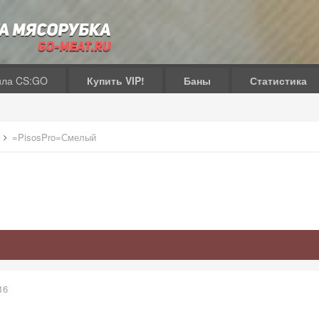
ила CS:GO
Купить VIP!
Баны
Статистика
в
=PisosPro=Смелый
16