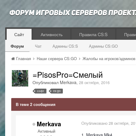
Сайт
Активность
Правила CS:S
Прав
Форум
Чат
Админы CS:S
Админы CS:GO
Главная
Наши сервера CS:GO
Жалобы на игроков/админо
=PisosPro=Смелый
Опубликовал
Merkava
,
28 октября, 2016
софт
cs:go
В теме 2 сообщения
Merkava
Опубликовано
28 октября, 20
Активный
1. Merkava.Mk4