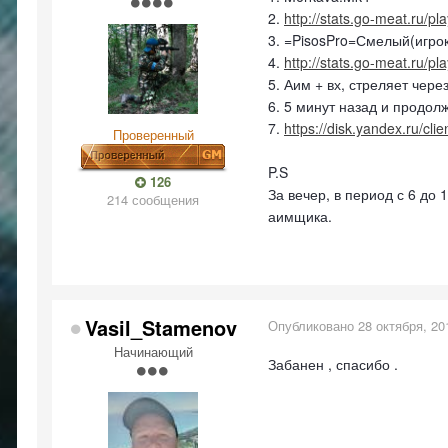
2.
http://stats.go-meat.ru/pl
3. =PisosPro=Смелый(игрок
4.
http://stats.go-meat.ru/pl
5. Аим + вх, стреляет чере
6. 5 минут назад и продол
7.
https://disk.yandex.ru/cli
Проверенный
P.S
126
За вечер, в период с 6 до
214 сообщения
аимщика.
Vasil_Stamenov
Опубликовано
28 октября, 20
Начинающий
Забанен , спасибо .