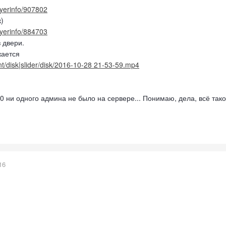
ayerinfo/907802
)
ayerinfo/884703
з двери.
жается
ent/disk|slider/disk/2016-10-28 21-53-59.mp4
 10 ни одного админа не было на сервере... Понимаю, дела, всё так
16