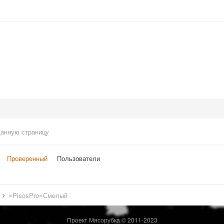
данную страницу
Проверенный
Пользователи
в
=PisosPro=Смелый
Проект Мясорубка © 2011-2023