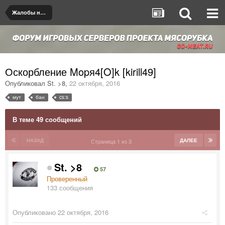
Жалобы на игроков/админов
Оскорбление Mopя4[O]k [kirill49]
Опубликовал
St. >8
,
22 октября, 2016
мут
бан
cs:s
В теме 49 сообщений
НАЗАД
ДАЛЕЕ
Страница 1 из 3
St. >8
57
Проверенный
133 сообщения
Опубликовано
22 октября, 2016