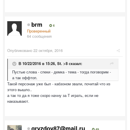
brm
4
Проверенный
64 сообщения
Опубликовано
22 октября, 2016
В 10/22/2016 в 15:26,
St. >8
сказал:
Пустые слова - спеки - демка - тема - тогда поговорим -
а так оффтоп.
Такой персонаж уже был - кабзоном звали, почитай что из
этого вышло..
а так то да я тоже скоро начну за Т играть, если не
наказывают.
gryzdov87@mail.ru
49