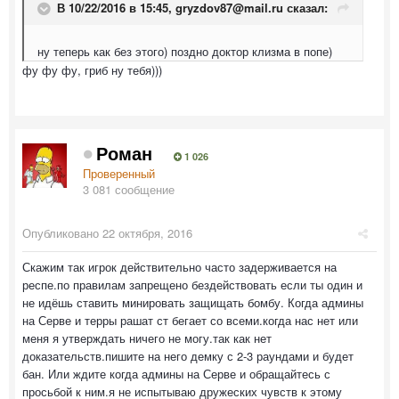
В 10/22/2016 в 15:45,
gryzdov87@mail.ru
сказал:
ну теперь как без этого) поздно доктор клизма в попе)
фу фу фу, гриб ну тебя)))
Роман
1 026
Проверенный
3 081 сообщение
Опубликовано
22 октября, 2016
Скажим так игрок действительно часто задерживается на
респе.по правилам запрещено бездействовать если ты один и
не идёшь ставить минировать защищать бомбу. Когда админы
на Серве и терры рашат ст бегает со всеми.когда нас нет или
меня я утверждать ничего не могу.так как нет
доказательств.пишите на него демку с 2-3 раундами и будет
бан. Или ждите когда админы на Серве и обращайтесь с
просьбой к ним.я не испытываю дружеских чувств к этому