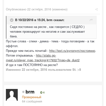
Опубликовано
22 октября, 2016
(изменено)
В 10/22/2016 в 15:24,
brm
сказал:
Сидя постоянно на респе , как говорится ( СЕДЛО )
человек провоцирует на негатив и сам заслуживает
бана.
Пустые слова - спеки - демка - тема - тогда поговорим - а так
оффтоп.
Прежде чем писать почитай -
http://text.ru/synonym/постоянно
.
Потом открываешь -
http://stats.go-
meat.ru/player_map_tracking/417932/?map=de_dust2
И где я там ПОСТОЯННО на респе?
Изменено
22 октября, 2016
пользователем St. >8
brm
4
Проверенный
64 сообщения