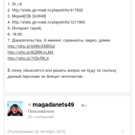
1. St.>8
2. http://stats.go-meat.ru/playerinfo/417932
3. Mopя4[O]k [kirill49]
4. http://stats.go-meat.ru/playerinfo/1211963
5. Интернет герой)
6. 18:00.
7. Доказательства. А именно: скриншоты, видео, демки.
http://rgho.st/64WvXMBGd
http://rgho.st/8QWKrvLM2
http://rgho.st/7rDlvRKJt
В личку обьяснятся или решить вопрос не буду по скольку
данный персонаж не блещет интелектом.
magadanets49
0
Пользователи
20 сообщений
Опубликовано
22 октября, 2016