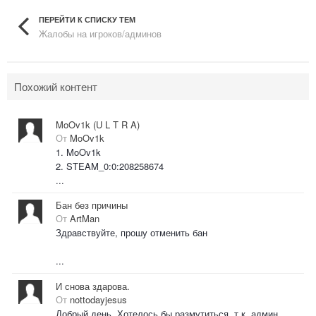
ПЕРЕЙТИ К СПИСКУ ТЕМ
Жалобы на игроков/админов
Похожий контент
MoOv1k (U L T R A)
От
MoOv1k
1. MoOv1k
2. STEAM_0:0:208258674
...
Бан без причины
От
ArtMan
Здравствуйте, прошу отменить бан
...
И снова здарова.
От
nottodayjesus
Добрый день. Хотелось бы размутиться, т.к. админ