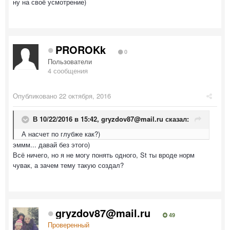
ну на своё усмотрение)
PROROKk
0
Пользователи
4 сообщения
Опубликовано
22 октября, 2016
В 10/22/2016 в 15:42,
gryzdov87@mail.ru
сказал:
А насчет по глубже как?)
эммм... давай без этого)
Всё ничего, но я не могу понять одного, St ты вроде норм
чувак, а зачем тему такую создал?
gryzdov87@mail.ru
49
Проверенный