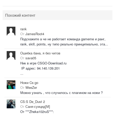
Похожий контент
rank
От
JamesRoot4
Подскажите а че не работает команда gameme и ранг,
rank, skill, points, ну типо реально принципиально, эта...
Ошибка бана, я без читов
От
sava05
Ник в игре CSGO-Download.ru
IP адрес: 94.140.139.201
...
Ножи Cs:go
От
WeeZer
Можно узнать , что случилось с плагином на ножи ?
CS:S De_Dust 2
От
Саня-суицид[М]
От ***Zheka102ruS***: