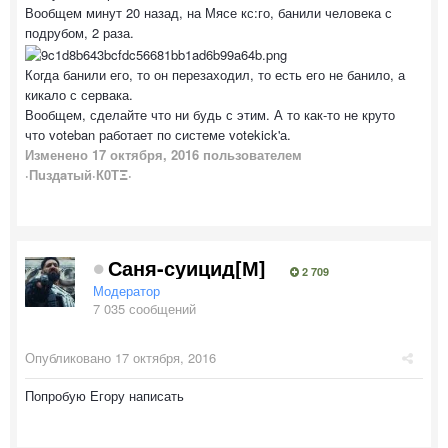
Вообщем минут 20 назад, на Мясе кс:го, банили человека с
подрубом, 2 раза.
Когда банили его, то он перезаходил, то есть его не банило, а
кикало с сервака.
Вообщем, сделайте что ни будь с этим. А то как-то не круто
что voteban работает по системе votekick'а.
Изменено
17 октября, 2016
пользователем
·Пuздaтый·К0ТΞ·
Саня-суицид[М]
2 709
Модератор
7 035 сообщений
Опубликовано
17 октября, 2016
Попробую Егору написать