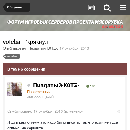
Общение на любые темы
voteban "крякнул"
Опубликовал
·Пuздaтый·К0ТΞ·
,
17 октября, 2016
ошибка
В теме 6 сообщений
·Пuздaтый·К0ТΞ·
190
Проверенный
460 сообщений
Опубликовано
17 октября, 2016
(изменено)
Я хз в какую тему это надо было писать, так что если не туда
скинул, не серчайте.