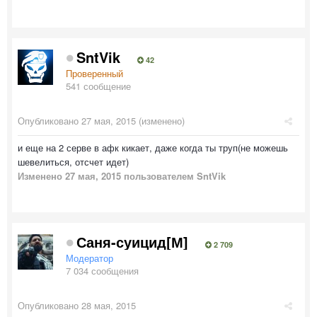
SntVik
42
Проверенный
541 сообщение
Опубликовано
27 мая, 2015
(изменено)
и еще на 2 серве в афк кикает, даже когда ты труп(не можешь
шевелиться, отсчет идет)
Изменено
27 мая, 2015
пользователем SntVik
Саня-суицид[М]
2 709
Модератор
7 034 сообщения
Опубликовано
28 мая, 2015