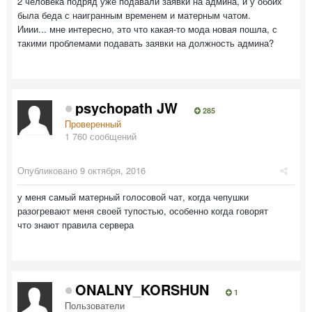
2 человека подряд уже подавали заявки на админа, и у обоих
была беда с наигранным временем и матерным чатом.
Ииии... мне интересно, это что какая-то мода новая пошла, с
такими проблемами подавать заявки на должность админа?
psychopath JW
285
Проверенный
1 760 сообщений
Опубликовано
9 октября, 2016
у меня самый матерный голосовой чат, когда чепушки
разогревают меня своей тупостью, особенно когда говорят
что знают правила сервера
ONALNY_KORSHUN
1
Пользователи