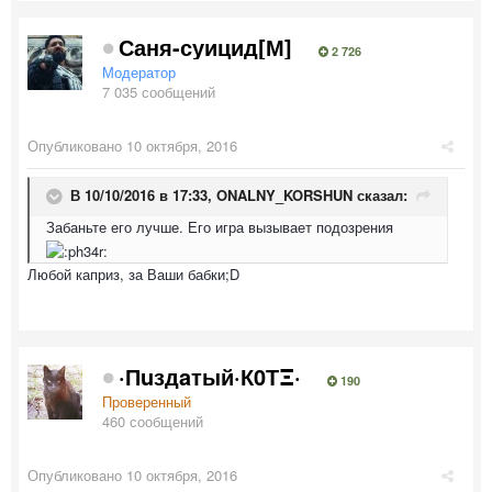
Саня-суицид[М]
2 726
Модератор
7 035 сообщений
Опубликовано
10 октября, 2016
В 10/10/2016 в 17:33,
ONALNY_KORSHUN
сказал:
Забаньте его лучше. Его игра вызывает подозрения
Любой каприз, за Ваши бабки;D
·Пuздaтый·К0ТΞ·
190
Проверенный
460 сообщений
Опубликовано
10 октября, 2016