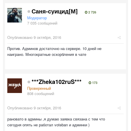
Саня-суицид[М]
2 726
Модератор
7 035 сообщений
Опубликовано
9 октября, 2016
Против. Админов достаточно на сервере. 10 дней не
наиграно. Многократные оскорбления в чате
***Zheka102ruS***
173
Проверенный
808 сообщений
Опубликовано
9 октября, 2016
рановато в админы ,я думаю заявка связана с тем что
сегодня опять не работал voteban и админки )