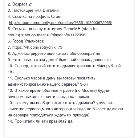
2. Возраст 21
3. Настоящее имя Виталий
4. Ссылка на профиль Стим
http://steamcommunity.com/profiles/76561198003672965/
5. Ссылка на вашу статистку GameME (stats.for-
css.ru) stats.go-meat.ru/playerinfo/1122396
6. Город Ульяновск
7.
https://vk.com/sotrydnik_73
8. Администрируете еще какие-либо сервера? нет
9. Есть опыт в этом деле? был свой сервак давненько
10. Сервер, который хотите администрировать Мясорубка ©
18+
11. Сколько часов в день вы готовы посвятить
администрированию нашего сервера? 3-6ч
12. В какое время обычное играете (по Москве) будни-
вечером,выходные почти всегда на серваке
13. Почему вы вообще хотите стать админом? улучшить
качество сервера,много читеров,а иногда не бывает админов
на сервере,приходиться ждать их прихода)
14. Прочитали ли эти правила? да