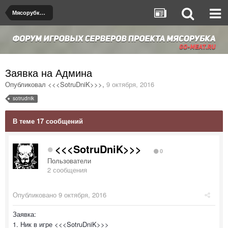
Мясорубка de_dust2
Заявка на Админа
Опубликовал
<<<SotruDniK>>>
,
9 октября, 2016
sotrudnik
В теме 17 сообщений
<<<SotruDniK>>>
0
Пользователи
2 сообщения
Опубликовано
9 октября, 2016
Заявка:
1. Ник в игре <<<SotruDniK>>>