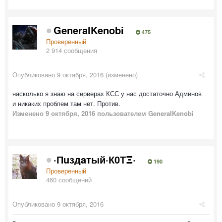
GeneralKenobi
475
Проверенный
2 914 сообщения
Опубликовано
9 октября, 2016
(изменено)
насколько я знаю на серверах КСС у нас достаточно Админов
и никаких проблем там нет. Против.
Изменено
9 октября, 2016
пользователем GeneralKenobi
·Пuздaтый·К0ТΞ·
190
Проверенный
460 сообщений
Опубликовано
9 октября, 2016