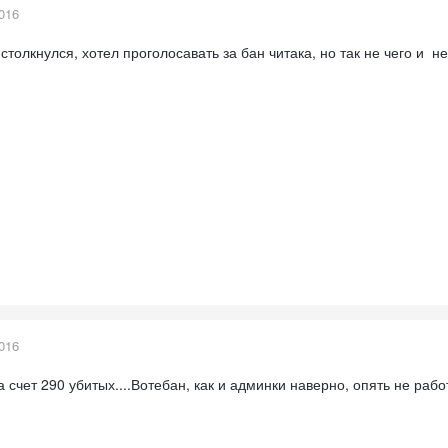
016
столкнулся, хотел проголосавать за бан читака, но так не чего и н
016
а счет 290 убитых....Вотебан, как и админки наверно, опять не работ