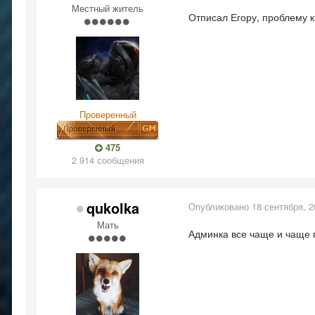
Местный житель
Отписал Егору, проблему к
Проверенный
475
2 914 сообщения
qukolka
Опубликовано
18 сентября, 2
Мать
Админка все чаще и чаще 