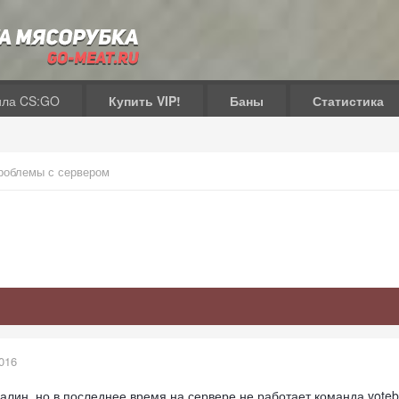
ила CS:GO
Купить VIP!
Баны
Статистика
роблемы с сервером
016
алин, но в последнее время на сервере не работает команда voteba