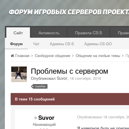
Сайт
Активность
Правила CS:S
Прав
Форум
Чат
Админы CS:S
Админы CS:GO
Главная
Свободное общение
Общение на любые темы
П
Проблемы с сервером
Опубликовал
Suvor
,
18 сентября, 2016
ошибка
В теме 15 сообщений
Suvor
Опубликовано
18 сентября, 2
Начинающий
Я наверное буду не оригин