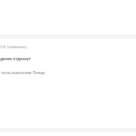
016
(изменено)
 денек отдохнут
6
пользователем Повар