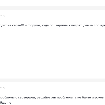
016
дит на серве!!! и форуме, куда бл.. админы смотрят. демка про а
016
проблемы с серверами, решайте эти проблемы, а не банте игроков. 
обще нет.