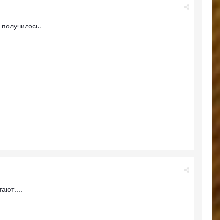
е получилось.
ают....