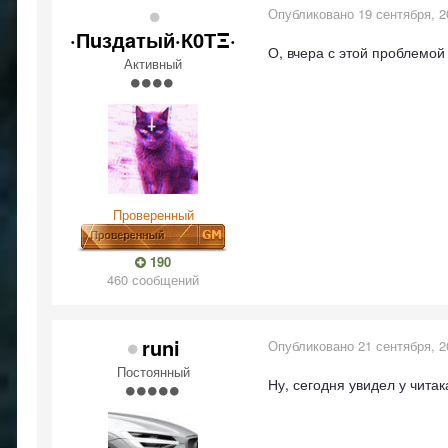
Опубликовано
19 сентября, 2
·Пuздaтый·К0ТΞ·
О, вчера с этой проблемой 
Активный
Проверенный
190
460 сообщений
runi
Опубликовано
21 сентября, 2
Постоянный
Ну, сегодня увидел у читак