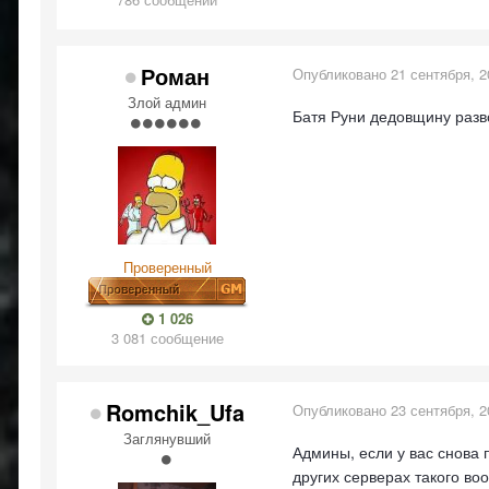
Роман
Опубликовано
21 сентября, 2
Злой админ
Батя Руни дедовщину разво
Проверенный
1 026
3 081 сообщение
Romchik_Ufa
Опубликовано
23 сентября, 2
Заглянувший
Админы, если у вас снова 
других серверах такого во