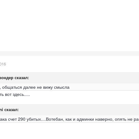
016
вондер
сказал:
, общаться далее не вижу смысла
 вот здесь.....
ni
сказал:
ака счет 290 убитых....Вотебан, как и админки наверно, опять не ра