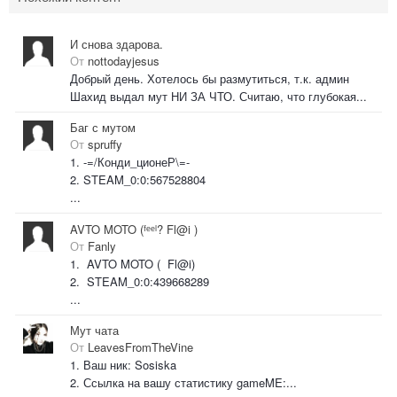
И снова здарова.
От
nottodayjesus
Добрый день. Хотелось бы размутиться, т.к. админ
Шахид выдал мут НИ ЗА ЧТО. Считаю, что глубокая...
Баг с мутом
От
spruffy
1. -=/Конди_ционеР\=-
2. STEAM_0:0:567528804
...
AVTO MOTO (ᶠᵉᵉˡ? Fl@i )
От
Fanly
1. AVTO MOTO ( Fl@i)
2. STEAM_0:0:439668289
...
Мут чата
От
LeavesFromTheVine
1. Ваш ник: Sosiska
2. Ссылка на вашу статистику gameME:...