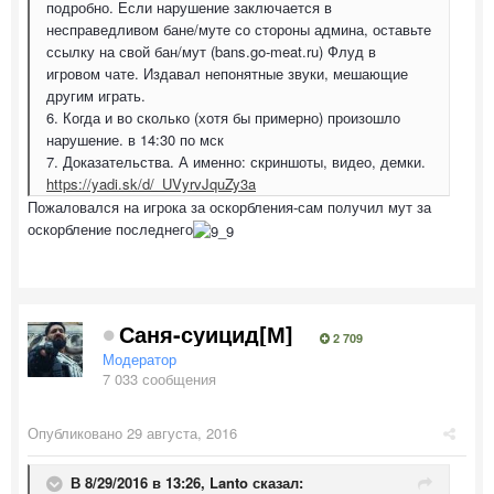
подробно. Если нарушение заключается в
несправедливом бане/муте со стороны админа, оставьте
ссылку на свой бан/мут (bans.go-meat.ru) Флуд в
игровом чате. Издавал непонятные звуки, мешающие
другим играть.
6. Когда и во сколько (хотя бы примерно) произошло
нарушение. в 14:30 по мск
7. Доказательства. А именно: скриншоты, видео, демки.
https://yadi.sk/d/_UVyrvJquZy3a
Пожаловался на игрока за оскорбления-сам получил мут за
оскорбление последнего
Саня-суицид[М]
2 709
Модератор
7 033 сообщения
Опубликовано
29 августа, 2016
В 8/29/2016 в 13:26,
Lanto
сказал: