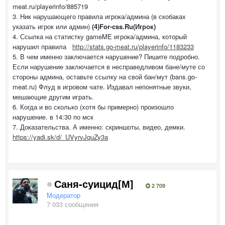
meat.ru/playerinfo/885719
3. Ник нарушающего правила игрока/админа (в скобаках
указать игрок или админ)
(4)For-css.Ru(Игрок)
4. Ссылка на статистку gameME игрока/админа, который
нарушил правила
http://stats.go-meat.ru/playerinfo/1183233
5. В чем именно заключается нарушение? Пишите подробно.
Если нарушение заключается в несправедливом бане/муте со
стороны админа, оставьте ссылку на свой бан/мут (bans.go-
meat.ru) Флуд в игровом чате. Издавал непонятные звуки,
мешающие другим играть.
6. Когда и во сколько (хотя бы примерно) произошло
нарушение. в 14:30 по мск
7. Доказательства. А именно: скриншоты, видео, демки.
https://yadi.sk/d/_UVyrvJquZy3a
Саня-суицид[М]
2 709
Модератор
7 033 сообщения