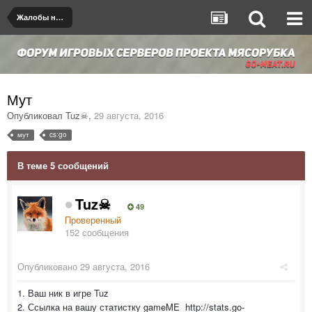
Жалобы на игроков/админов
Мут
Опубликовал
Tuz☠
,
29 августа, 2016
мут
cs:go
В теме 5 сообщений
Tuz☠
49
Проверенный
152 сообщения
Опубликовано
29 августа, 2016
1. Ваш ник в игре Tuz
2. Ссылка на вашу статистку gameME http://stats.go-