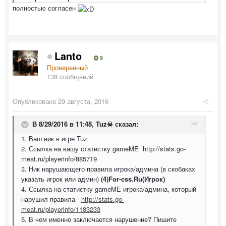
полностью согласен
Lanto
9
Проверенный
138 сообщений
Опубликовано
29 августа, 2016
В 8/29/2016 в 11:48,
Tuz☠
сказал:
1. Ваш ник в игре Tuz
2. Ссылка на вашу статистку gameME http://stats.go-
meat.ru/playerinfo/885719
3. Ник нарушающего правила игрока/админа (в скобаках
указать игрок или админ)
(4)For-css.Ru(Игрок)
4. Ссылка на статистку gameME игрока/админа, который
нарушил правила
http://stats.go-
meat.ru/playerinfo/1183233
5. В чем именно заключается нарушение? Пишите