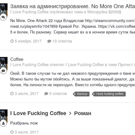
Заявка на администрирование. No More One Atta
I Love Fucking Coffee опубликовал тема в
Мясорубка $2000$
No More. One Attack 22 года Владислав http://steamcommunity.com/id
meat.ru/playerinfo/1047859 Кривой Рог. Украина. https://vk.com/cof
5 и более. По разному. Сервер кишит вх а в ночное время суток бы
5 ноября, 2017
13 ответов
Соffee
I Love Fucking Coffee ответил I Love Fucking Coffee в теме
Протест 
Окей. В таком случае ты не дал никакого предупреждения о бане и
Можно было бы мутом обойтись. А за выше показанный диалог, да 
более. На личности не переходил. Вместо хотябы одного предупреж
3 июля, 2017
5 ответов
francuz
i love fucking coffee
I Love Fucking Coffee
Роман
Разбрань пож
3 июля, 2017