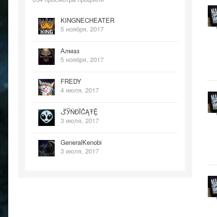
KINGNECHEATER
5 ноября, 2017
Алмаз
5 ноября, 2017
FREDY
4 июля, 2017
ﮚЎŇĐĬĈĄŦḜ
3 июля, 2017
GeneralKenobi
3 июля, 2017