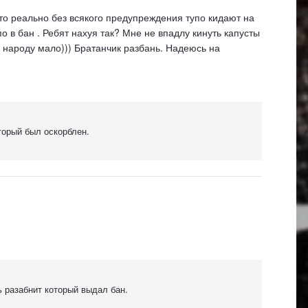
то реально без всякого предупреждения тупо кидают на
по в бан . Ребят нахуя так? Мне не впадлу кинуть капусты
а народу мало))) Братанчик разбань. Надеюсь на
торый был оскорблен.
ь разабнит который выдал бан.