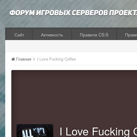
Сайт
Активность
Правила CS:S
Прав
Главная
I Love Fucking Coffee
I Love Fucking 