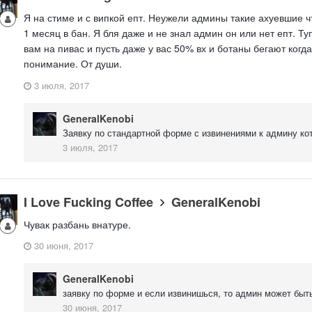
Я на стиме и с випкой епт. Неужели админы такие ахуевшие ч
1 месяц в бан. Я бля даже и не знал админ он или нет епт. Ту
вам на пивас и пусть даже у вас 50% вх и ботаны бегают когд
понимание. От души.
3 июля, 2017
GeneralKenobi
Заявку по стандартной форме с извинениями к админу ко
3 июля, 2017
I Love Fucking Coffee
GeneralKenobi
Чувак разбань внатуре.
30 июня, 2017
GeneralKenobi
заявку по форме и если извинишься, то админ может быт
30 июня, 2017