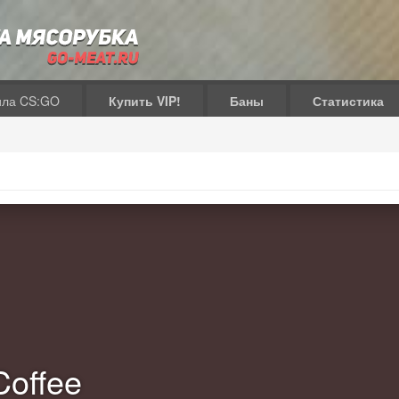
ила CS:GO
Купить VIP!
Баны
Статистика
Coffee