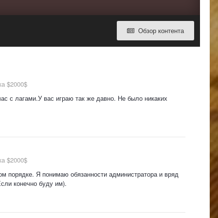
Обзор контента
а $2000$
йчас с лагами.У вас играю так же давно. Не было никаких
а $2000$
ом порядке. Я понимаю обязанности администратора и вряд
сли конечно буду им).