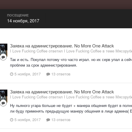
ПОСЕЩЕНИЕ
14 ноября, 2017
Заявка на администрирование. No More One Attack
I Love Fucking Coffee ответил I Love Fucking Coffee в теме
Мясорубк
Так и есть. Покупал потому что часто играл. но их серв упал а се
проблем за срок администрирования.
5 ноября, 2017
13 ответов
Заявка на администрирование. No More One Attack
I Love Fucking Coffee ответил I Love Fucking Coffee в теме
Мясорубк
Ну пьяного угара больше не будет + манера общения будет в полн
ли буду применять предыдущую манеру общения в лице админа( Е
5 ноября, 2017
13 ответов