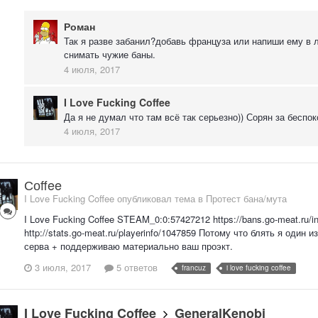
Роман
Так я разве забанил?добавь француза или напиши ему в л
снимать чужие баны.
4 июля, 2017
I Love Fucking Coffee
Да я не думал что там всё так серьезно)) Сорян за беспо
4 июля, 2017
Соffee
I Love Fucking Coffee опубликовал тема в
Протест бана/мута
I Love Fucking Coffee STEAM_0:0:57427212 https://bans.go-meat.ru/
http://stats.go-meat.ru/playerinfo/1047859 Потому что блять я оди
серва + поддерживаю материально ваш проэкт.
3 июля, 2017
5 ответов
francuz
i love fucking coffee
I Love Fucking Coffee
GeneralKenobi