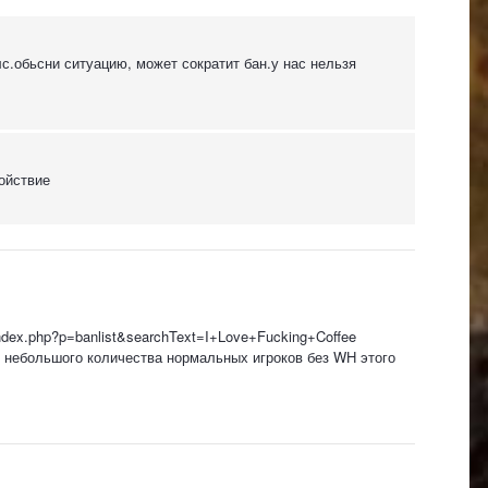
с.обьсни ситуацию, может сократит бан.у нас нельзя
койствие
index.php?p=banlist&searchText=I+Love+Fucking+Coffee
н из небольшого количества нормальных игроков без WH этого