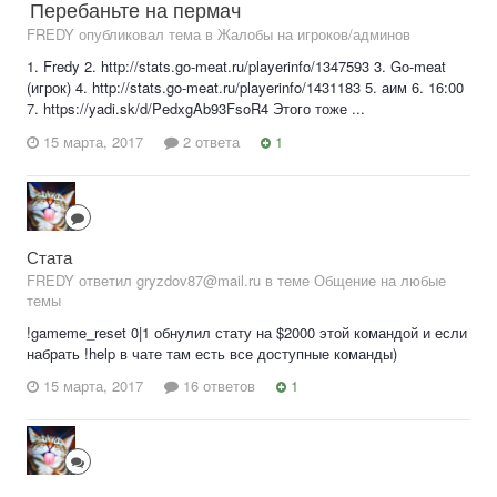
Перебаньте на пермач
FREDY опубликовал тема в
Жалобы на игроков/админов
1. Fredy 2. http://stats.go-meat.ru/playerinfo/1347593 3. Go-meat
(игрок) 4. http://stats.go-meat.ru/playerinfo/1431183 5. аим 6. 16:00
7. https://yadi.sk/d/PedxgAb93FsoR4 Этого тоже ...
15 марта, 2017
2 ответа
1
Стата
FREDY ответил gryzdov87@mail.ru в теме
Общение на любые
темы
!gameme_reset 0|1 обнулил стату на $2000 этой командой и если
набрать !help в чате там есть все доступные команды)
15 марта, 2017
16 ответов
1