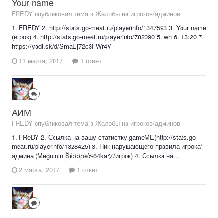
Your name
FREDY опубликовал тема в
Жалобы на игроков/админов
1. FREDY 2. http://stats.go-meat.ru/playerinfo/1347593 3. Your name
(игрок) 4. http://stats.go-meat.ru/playerinfo/782090 5. wh 6. 13:20 7.
https://yadi.sk/d/SmaEj72c3FWr4V
11 марта, 2017
1 ответ
АИМ
FREDY опубликовал тема в
Жалобы на игроков/админов
1. FReDY 2. Ссылка на вашу статистку gameME(http://stats.go-
meat.ru/playerinfo/1328425) 3. Ник нарушающего правила игрока/
админа (Megumin ŠќσσρeУŧŏ4kāツ/игрок) 4. Ссылка на...
2 марта, 2017
1 ответ