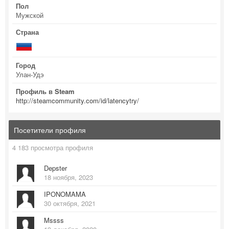
Пол
Мужской
Страна
Город
Улан-Удэ
Профиль в Steam
http://steamcommunity.com/id/latencytry/
Посетители профиля
4 183 просмотра профиля
Depster
18 ноября, 2023
IPONOMAMA
30 октября, 2021
Mssss