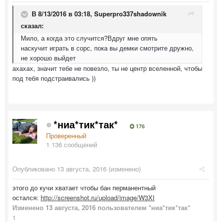
В 8/13/2016 в 03:18,
Superpro337shadownik
сказал:
Мило, а когда это случится?Вдруг мне опять
наскучит играть в сорс, пока вы демки смотрите дружно,
не хорошо выйдет
ахахах, значит тебе не повезло, ты не центр вселенной, чтобы
под тебя подстраивались ))
*ниа*тик*так*
176
Проверенный
1 136 сообщений
Опубликовано
13 августа, 2016
(изменено)
этого до кучи хватает чтобы бан перманентный
остался:
http://screenshot.ru/upload/image/W3XI
Изменено
13 августа, 2016
пользователем *ниа*тик*так*
1