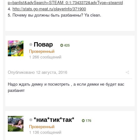
p=banlist&advSearch=STEAM_0:1:7343372&advType=steamid
4.
http://stats.go-meat.ru/playerinfo/371900
5. Почему вы должны быть разбанены? Ya clean.
Повар
425
Проверенный
1 266 сообщений
Опубликовано
12 августа, 2016
Надо ждать демку и посмотреть , а если демки не будет вас
разбанят
*ниа*тик*так*
176
Проверенный
1 136 сообщений