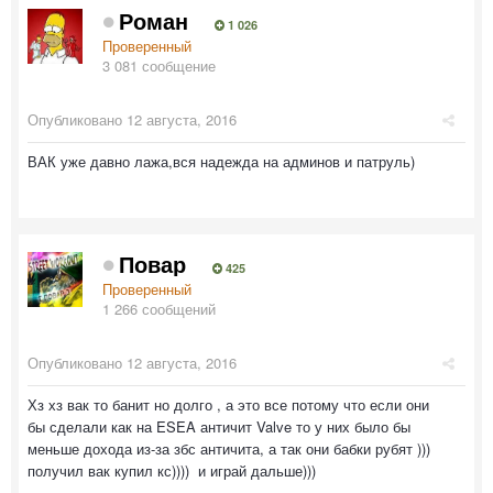
Роман
1 026
Проверенный
3 081 сообщение
Опубликовано
12 августа, 2016
ВАК уже давно лажа,вся надежда на админов и патруль)
Повар
425
Проверенный
1 266 сообщений
Опубликовано
12 августа, 2016
Хз хз вак то банит но долго , а это все потому что если они
бы сделали как на ESEA античит Valve то у них было бы
меньше дохода из-за збс античита, а так они бабки рубят )))
получил вак купил кс)))) и играй дальше)))