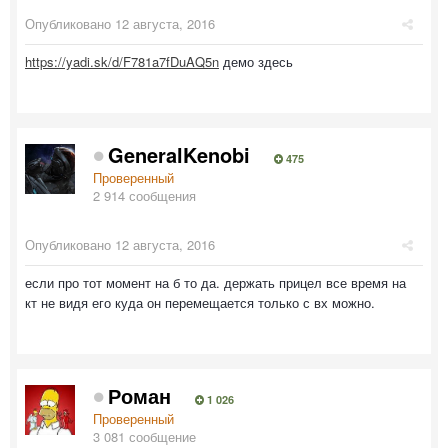
Опубликовано
12 августа, 2016
https://yadi.sk/d/F781a7fDuAQ5n
демо здесь
GeneralKenobi
475
Проверенный
2 914 сообщения
Опубликовано
12 августа, 2016
если про тот момент на б то да. держать прицел все время на
кт не видя его куда он перемещается только с вх можно.
Роман
1 026
Проверенный
3 081 сообщение