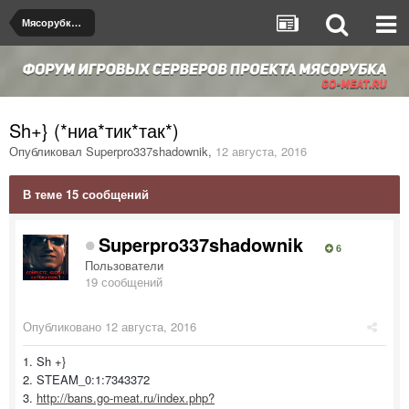
Мясорубка de_dust2
Sh+} (*ниа*тик*так*)
Опубликовал
Superpro337shadownik
,
12 августа, 2016
В теме 15 сообщений
Superpro337shadownik
6
Пользователи
19 сообщений
Опубликовано
12 августа, 2016
1. Sh +}
2. STEAM_0:1:7343372
3.
http://bans.go-meat.ru/index.php?