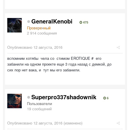
GeneralKenobi
475
Проверенный
2 914 сообщения
Опубликовано
12 августа, 2016
вспомним хотябы чела со стимом EROTIQUE # его
забанили на одном проекте еще 3 года назад с демкой, до
сих пор нет вака, и тут мы его забанили.
Superpro337shadownik
6
Пользователи
19 сообщений
Опубликовано
12 августа, 2016
(изменено)