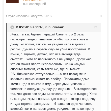
808 сообщений
Опубликовано
3 августа, 2016
В 8/2/2016 в 21:43,
runi
сказал:
Жека, ты как Админ, передай Сане, что я 2 раза
посмотрел видео...вначале он убил кого то в яме в
дыму, но потом, так же, не увидел чела в дыму с
респы...думаю в первом случае убил прострелом. В
конце, с ящиком, думаю, что все выходя туда
смотрят....чего то необычного я не увидел. Допускаю,
что он может что-то использовать...но на каждый
спорный момент, есть такой же, где он мажет....
PS. Лирическое отступление......5 лет назад меня
забанили перманентом на Квейде. Приложили демо
15мин...где я прыгая в яму, через дым, убиваю 3
человек, в следующем раунде еще 2их.. Выглядело все
так, что даже все админы сказали, что мне пиздец. Хотя
я, за годы, игры, понимал, где выходят контры на длину
и туда стрелял рандомом....И нашелся один человек,
который, как и на твоем демо, увидел, что на центре, у