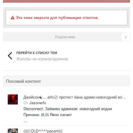
Эта тема закрыта для публикации ответов.
Подписчики
0
ПЕРЕЙТИ К СПИСКУ ТЕМ
Жалобы на игроков/админов
Похожий контент
Джейсон☯....erfc〄 протест бана админ:новогодний водни
От
Jasonerfc
Disconnect: Забанен админом: новогодний водни
Причина: (6.0) Явно лагает
...
(((((:OLD^^^^^pacent)))