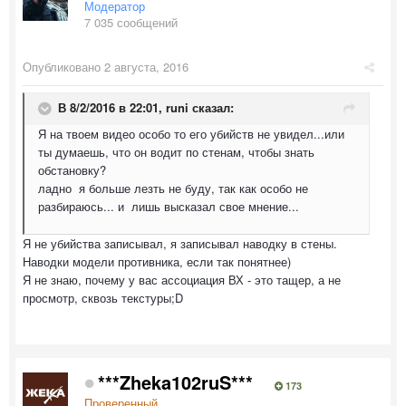
Модератор
7 035 сообщений
Опубликовано
2 августа, 2016
В 8/2/2016 в 22:01,
runi
сказал:
Я на твоем видео особо то его убийств не увидел...или
ты думаешь, что он водит по стенам, чтобы знать
обстановку?
ладно я больше лезть не буду, так как особо не
разбираюсь... и лишь высказал свое мнение...
Я не убийства записывал, я записывал наводку в стены.
Наводки модели противника, если так понятнее)
Я не знаю, почему у вас ассоциация ВХ - это тащер, а не
просмотр, сквозь текстуры;D
***Zheka102ruS***
173
Проверенный