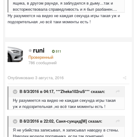
ящика, в другом раунде, я заблудился в дыму...так и
восторжествовала справедливость и я был разбанен....
Ну разумеется на видео не каждая секунда игры такая уж и
подозрительная ,но всё таки моменты есть !
runi
511
Проверенный
786 сообщений
Опубликовано
3 августа, 2016
В 8/3/2016 в 04:17,
***Zheka102ruS***
сказал:
Ну разумеется на видео не каждая секунда игры такая
уж и подозрительная ,но всё таки моменты есть !
В 8/2/2016 в 22:02,
Саня-суицид[М]
сказал:
Я не убийства записывал, я записывал наводку в стены.
Наводки модели противника, если так понятнее)