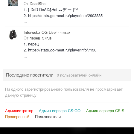
От
DeadShot
1. [ DeD DeAD$Hot ︻デ 一 ]™
2. https://stats.go-meat.ru/playerinfo/2903885
...
Interwebz OG User - читак
От
перец_37rus
1. перец
2. https://stats.go-meat.ru/playerinfo/7136
...
Последние посетители
0 пользователей онлайн
Ни одного зарегистрированного пользователя не просматривает
данную страницу
Администратор
Админ сервера CS:GO
Админ сервера CS:S
Проверенный
Пользователи