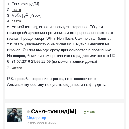
1. Саня-суицид[М]
2.
стата
3. MøŇšŢęŘ (Игрок)
4.
стата
5. На мой взгляд, игрок использует стороннее ПО для
помощи обнаружения противника и игнорирования световых
гранат. Проще говоря WH + Non flash. Сам не стал банить,
т.к. 100% уверенностью не обладаю. Смутили наводки на
игроков. Он при выходе сразу прицеливается в противника.
Но вопрос, были ли там противники на радаре или же это ПО.
6. 31.07.2016 21:55-22:09 (на момент записи демки)
7.
демка
P.S. просьба сторонних игроков, не относящихся к
Админскому составу не сувать сюда нос и не флудить.
Саня-суицид[М]
2 709
Модератор
7 035 сообщений