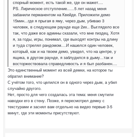
спорный момент, есть такой же, где он мажет....
PS. Лирическое отступление......5 лет назад меня
забанили перманентом на Квейде. Приложили демо
15мин...где я прыгая в яму, через дым, убиваю 3
человек, в следующем раунде еще 2их.. Выглядело все
так, что даже все админы сказали, что мне пиздец. Хотя
я, за годы, игры, понимал, где выходят контры на длину
и туда стрелял рандомом....И нашелся один человек,
который, как и на твоем демо, увидел, что на центре, у
ящика, в другом раунде, я заблудился в дыму...так и
восторжествовала справедливость и я был разбанен....
Это единственный момент из всей демки, на которое ты
обратил внимание?
С учётом того, что целился он в одного через дым, а убил
случайно другого.
Нет, просто для чего создалась эта тема: меня смутили
наводки его в стену. Позже, я пересмотрел демку с
текстурами и заснял вам отдельно на видео первые 3-5
минут, где эти моменты присутствуют.