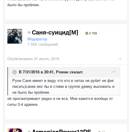
было бы проблем.
Саня-суицид[М]
2 709
Модератор
7 035 сообщений
Опубликовано
31 июля, 2016
В 7/31/2016 в 20:41,
Роман
сказал:
Руни Саня имеет в виду что кто в читах не рубит не фиг
писать)санек мог бы в стиме в группе демку выложить и
не было бы проблем.
её просматривают редко и не все. Мне кажется вообще от
силы 3-4 админа
ArmenianPower13DS