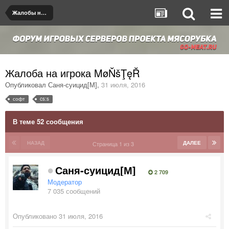
Жалобы на игроков/админов
Жалоба на игрока MøŇšŢęŘ
Опубликовал
Саня-суицид[М]
,
31 июля, 2016
софт
cs:s
В теме 52 сообщения
НАЗАД
ДАЛЕЕ
Страница 1 из 3
Саня-суицид[М]
2 709
Модератор
7 035 сообщений
Опубликовано
31 июля, 2016