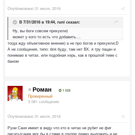
Опубликовано
31 июля, 2016
В 7/31/2016 в 19:44,
runi
сказал:
Ну, вы боги совсем прихуели)
может у кого то есть что добавить....
тогда жду объективное мнение) а не про богов и прихуели;D
А не сообщения, типо: бля буду, там нет ВХ, я тру пацан и
понимаю в читах. или подобная херь, как в прошлой теме с
баном
Роман
1 026
Проверенный
3 081 сообщение
Опубликовано
31 июля, 2016
Руни Саня имеет в виду что кто в читах не рубит не фиг
писать)санек мог бы в стиме в группе демку выложить и не