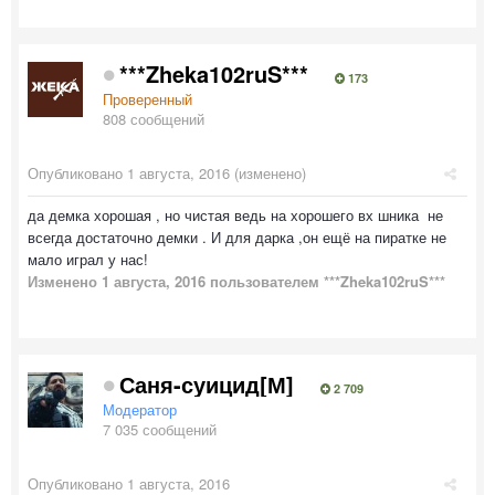
***Zheka102ruS***
173
Проверенный
808 сообщений
Опубликовано
1 августа, 2016
(изменено)
да демка хорошая , но чистая ведь на хорошего вх шника не
всегда достаточно демки . И для дарка ,он ещё на пиратке не
мало играл у нас!
Изменено
1 августа, 2016
пользователем ***Zheka102ruS***
Саня-суицид[М]
2 709
Модератор
7 035 сообщений
Опубликовано
1 августа, 2016