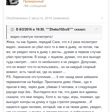
Проверенный
786 сообщений
Опубликовано
2 августа, 2016
(изменено)
В 8/2/2016 в 19:30,
***Zheka102ruS***
сказал:
видео советую посмотреть!
Жека, ты как Админ, передай Сане, что я 2 раза посмотрел
видео...вначале он убил кого то в яме в дыму, но потом, так
же, не увидел чела в дыму с респы...думаю в первом случае
убил прострелом. В конце, с ящиком, думаю, что все выходя
туда смотрят....чего то необычного я не увидел. Допускаю,
что он может что-то использовать...но на каждый спорный
момент, есть такой же, где он мажет....
PS. Лирическое отступление......5 лет назад меня забанили
перманентом на Квейде. Приложили демо 15мин...где я
прыгая в яму, через дым, убиваю 3 человек, в следующем
раунде еще 2их.. Выглядело все так, что даже все админы
сказали, что мне пиздец. Хотя я, за годы, игры, понимал, где
выходят контры на длину и туда стрелял рандомом....И
нашелся один человек, который, как и на твоем демо, увидел,
что на центре, у ящика, в другом раунде, я заблудился в