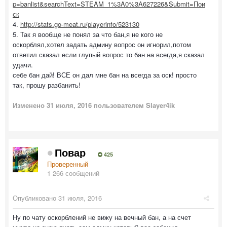
p=banlist&searchText=STEAM_1%3A0%3A627226&Submit=Пои
ск
4.
http://stats.go-meat.ru/playerinfo/523130
5. Так я вообще не понял за что бан,я не кого не
оскорблял,хотел задать админу вопрос он игнорил,потом
ответил сказал если глупый вопрос то бан на всегда,я сказал
удачи.
себе бан дай! ВСЕ он дал мне бан на всегда за оск! просто
так, прошу разбанить!
Изменено
31 июля, 2016
пользователем Slayer4ik
Повар
425
Проверенный
1 266 сообщений
Опубликовано
31 июля, 2016
Ну по чату оскорблений не вижу на вечный бан, а на счет