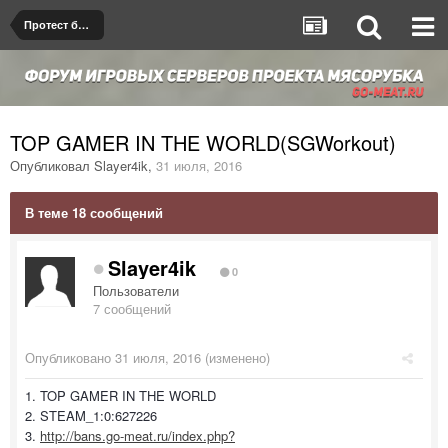
Протест бана/мута
TOP GAMER IN THE WORLD(SGWorkout)
Опубликовал
Slayer4ik
,
31 июля, 2016
В теме 18 сообщений
Slayer4ik
0
Пользователи
7 сообщений
Опубликовано
31 июля, 2016
(изменено)
1. TOP GAMER IN THE WORLD
2. STEAM_1:0:627226
3.
http://bans.go-meat.ru/index.php?