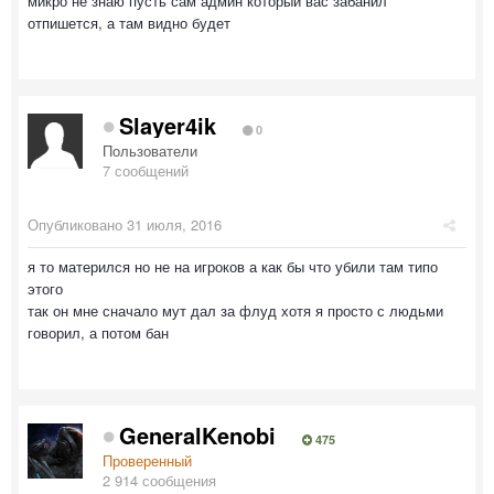
микро не знаю пусть сам админ который вас забанил
отпишется, а там видно будет
Slayer4ik
0
Пользователи
7 сообщений
Опубликовано
31 июля, 2016
я то матерился но не на игроков а как бы что убили там типо
этого
так он мне сначало мут дал за флуд хотя я просто с людьми
говорил, а потом бан
GeneralKenobi
475
Проверенный
2 914 сообщения