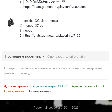
1. [ DeD DeAD$Hot ︻デ 一 ]™
2. https://stats.go-meat.ru/playerinfo/2903885
...
Interwebz OG User - читак
От
перец_37rus
1. перец
2. https://stats.go-meat.ru/playerinfo/7136
...
Последние посетители
0 пользователей онлайн
Ни одного зарегистрированного пользователя не просматривает
данную страницу
Администратор
Админ сервера CS:GO
Админ сервера CS:S
Проверенный
Пользователи
Проект Мясорубка © 2011-2023