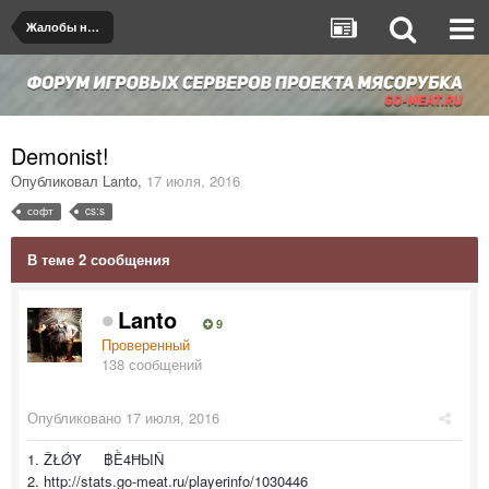
Жалобы на игроков/админов
Demonist!
Опубликовал
Lanto
,
17 июля, 2016
софт
cs:s
В теме 2 сообщения
Lanto
9
Проверенный
138 сообщений
Опубликовано
17 июля, 2016
1. ŽŁǾẎ ฿Ề4ĦЫŇ
2. http://stats.go-meat.ru/playerinfo/1030446