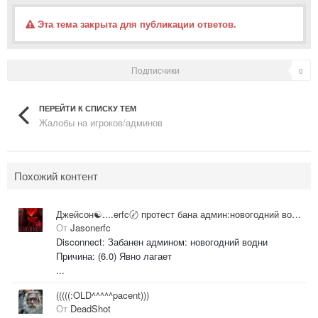
Эта тема закрыта для публикации ответов.
Подписчики
0
ПЕРЕЙТИ К СПИСКУ ТЕМ
Жалобы на игроков/админов
Похожий контент
Джейсон☯....erfc〄 протест бана админ:новогодний водни
От
Jasonerfc
Disconnect: Забанен админом: новогодний водни
Причина: (6.0) Явно лагает
...
(((((:OLD^^^^^pacent)))
От
DeadShot