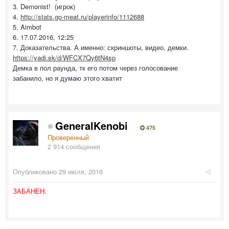
3. Demonist! (игрок)
4.
http://stats.go-meat.ru/playerinfo/1112688
5. Aimbot
6. 17.07.2016, 12:25
7. Доказательства. А именно: скриншоты, видео, демки.
https://yadi.sk/d/WFCX7Qy6tN4sp
Демка в пол раунда, тк его потом через голосование
забанило, но я думаю этого хватит
GeneralKenobi
475
Проверенный
2 914 сообщения
Опубликовано
29 июля, 2016
ЗАБАНЕН.