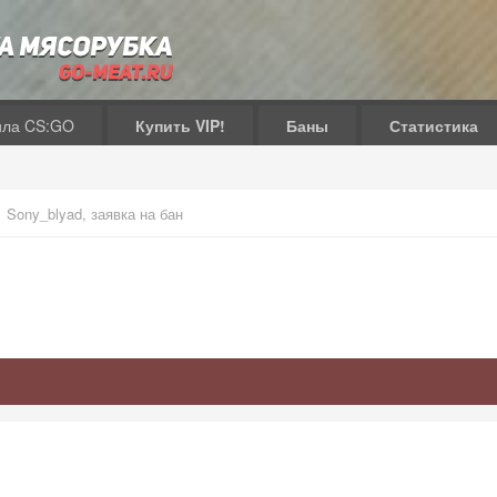
ила CS:GO
Купить VIP!
Баны
Статистика
Sony_blyad, заявка на бан