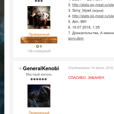
2.
http://stats.go-meat.ru/p
3. Sony_blyad (игрок)
4.
http://stats.go-meat.ru/p
5. Aim, WH
6. 16.07.2016, 1:35
7. Доказательства. А имен
Проверенный
sony.dem
9
138 сообщений
GeneralKenobi
Опубликовано
16 июля, 2016
Местный житель
СПАСИБО. ЗАБАНЕН.
Проверенный