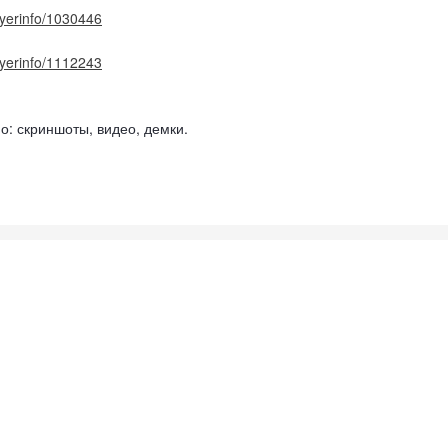
layerinfo/1030446
layerinfo/1112243
но: скриншоты, видео, демки.