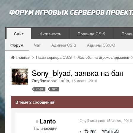
Сайт
Активность
Правила CS:S
Прав
Форум
Чат
Админы CS:S
Админы CS:GO
Главная
Наши сервера CS:S
Жалобы на игроков/админов
Sony_blyad, заявка на бан
Опубликовал
Lanto
,
15 июля, 2016
софт
cs:s
В теме 2 сообщения
Lanto
Опубликовано
15 июля, 2016
Начинающий
1. ŽŁǾẎ ฿Ề4ĦЫŇ