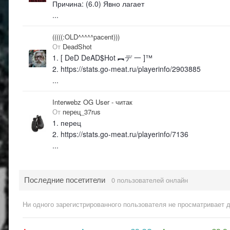
Причина: (6.0) Явно лагает
...
(((((:OLD^^^^^pacent)))
От
DeadShot
1. [ DeD DeAD$Hot ︻デ 一 ]™
2. https://stats.go-meat.ru/playerinfo/2903885
...
Interwebz OG User - читак
От
перец_37rus
1. перец
2. https://stats.go-meat.ru/playerinfo/7136
...
Последние посетители
0 пользователей онлайн
Ни одного зарегистрированного пользователя не просматривает 