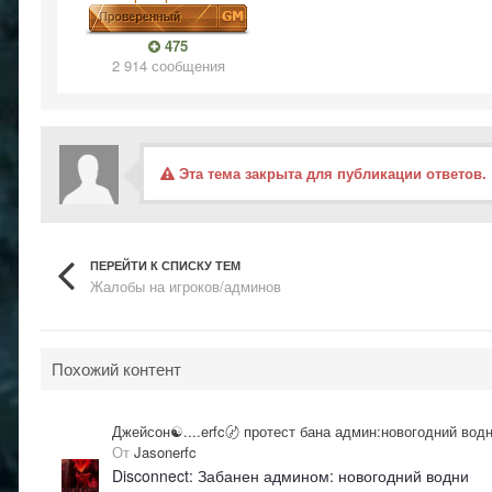
475
2 914 сообщения
Эта тема закрыта для публикации ответов.
ПЕРЕЙТИ К СПИСКУ ТЕМ
Жалобы на игроков/админов
Похожий контент
Джейсон☯....erfc〄 протест бана админ:новогодний вод
От
Jasonerfc
Disconnect: Забанен админом: новогодний водни