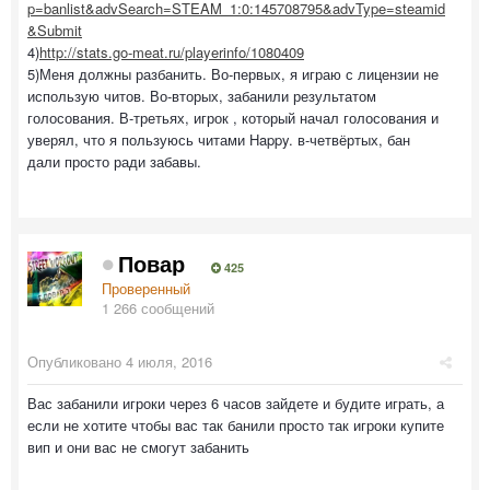
p=banlist&advSearch=STEAM_1:0:145708795&advType=steamid
&Submit
4)
http://stats.go-meat.ru/playerinfo/1080409
5)Меня должны разбанить. Во-первых, я играю с лицензии не
использую читов. Во-вторых, забанили результатом
голосования. В-третьях, игрок , который начал голосования и
уверял, что я пользуюсь читами Happy. в-четвёртых, бан
дали просто ради забавы.
Повар
425
Проверенный
1 266 сообщений
Опубликовано
4 июля, 2016
Вас забанили игроки через 6 часов зайдете и будите играть, а
если не хотите чтобы вас так банили просто так игроки купите
вип и они вас не смогут забанить